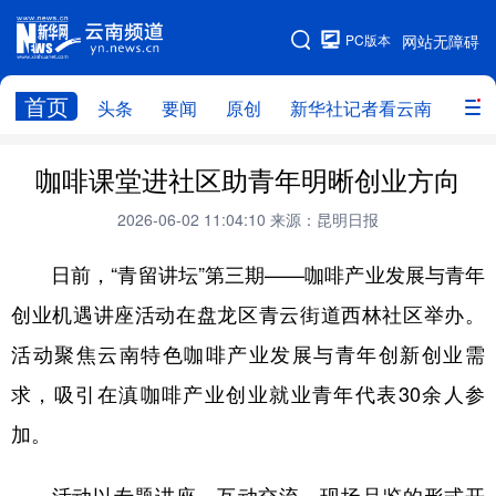
PC版本
网站无障碍
网站地图
首页
头条
要闻
原创
新华社记者看云南
政务
头条
云南要闻
本网原创
咖啡课堂进社区助青年明晰创业方向
新华社记者看云南
政务
人事
2026-06-02 11:04:10
来源：昆明日报
廉政
云南省领导报道集
旅游
日前，“青留讲坛”第三期——咖啡产业发展与青年
创业机遇讲座活动在盘龙区青云街道西林社区举办。
教育
州市
社会
图片
活动聚焦云南特色咖啡产业发展与青年创新创业需
求，吸引在滇咖啡产业创业就业青年代表30余人参
经济
服务
云南故事
加。
云南青年说
趣看文物
活动以专题讲座、互动交流、现场品鉴的形式开