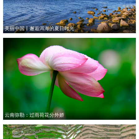
美丽中国丨邂逅洱海的夏日时光
云南弥勒：过雨荷花分外娇