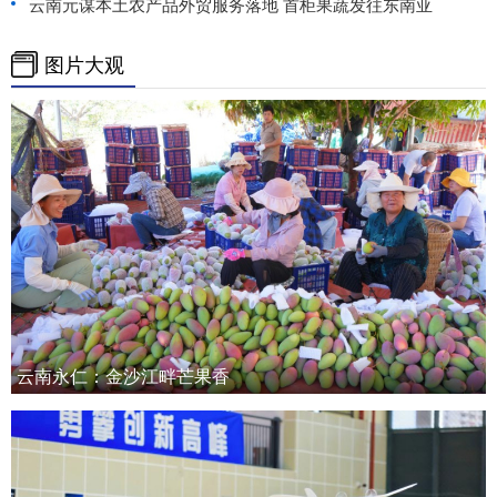
云南元谋本土农产品外贸服务落地 首柜果蔬发往东南亚
图片大观
云南永仁：金沙江畔芒果香