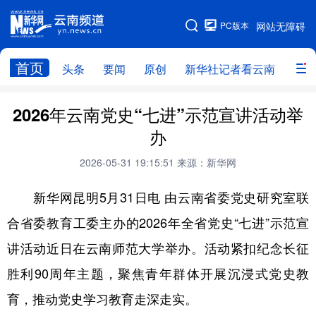
PC版本
网站无障碍
网站地图
首页
头条
要闻
原创
新华社记者看云南
政务
头条
云南要闻
本网原创
2026年云南党史“七进”示范宣讲活动举
办
新华社记者看云南
政务
人事
2026-05-31 19:15:51
来源：新华网
廉政
云南省领导报道集
旅游
新华网昆明5月31日电 由云南省委党史研究室联
教育
州市
社会
图片
合省委教育工委主办的2026年全省党史“七进”示范宣
讲活动近日在云南师范大学举办。活动紧扣纪念长征
经济
服务
云南故事
胜利90周年主题，聚焦青年群体开展沉浸式党史教
云南青年说
趣看文物
育，推动党史学习教育走深走实。