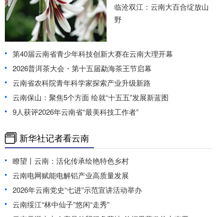
临沧双江：云南大百合绽放山
野
第40届云南省青少年科技创新大赛在云南大理开幕
2026普洱茶大会・第十五届勐海茶王节启幕
云南省农科院青年科学家探索产业升级新路
云南保山：聚焦5个方面 绘就“十五五”发展新蓝图
9人获评2026年云南省“最美科技工作者”
新华社记者看云南
瞭望丨云南：活化传承绘艳特色乡村
云南电网赋能电解铝产业高质量发展
2026年云南党史“七进”示范宣讲活动举办
云南绥江“林中仙子”悠闲“走秀”