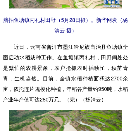
航拍鱼塘镇丙礼村田野（5月28日摄）。新华网发（杨
清云 摄）
近日，云南省普洱市墨江哈尼族自治县鱼塘镇全
面启动水稻栽种工作。在鱼塘镇丙礼村，田野间处处
是繁忙的农耕景象，农户抢抓农时插秧忙，秧苗青
青，生机盎然。目前，全镇水稻种植面积达2700余
亩，依托连片规模化种植，年稻谷产量约950吨，水稻
产业年产值可达280万元。（完）（杨清云）