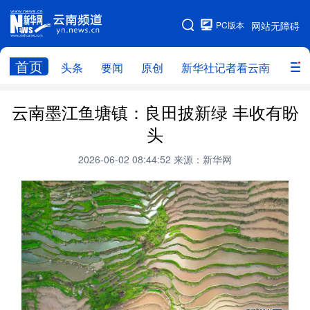
PC版本
网站无障碍
网站地图
首页
头条
要闻
原创
新华社记者看云南
政务
头条
云南要闻
本网原创
云南墨江鱼塘镇：良田披新绿 丰收有盼
头
新华社记者看云南
政务
人事
2026-06-02 08:44:52
来源：新华网
廉政
云南省领导报道集
旅游
教育
州市
社会
图片
经济
服务
云南故事
云南青年说
趣看文物