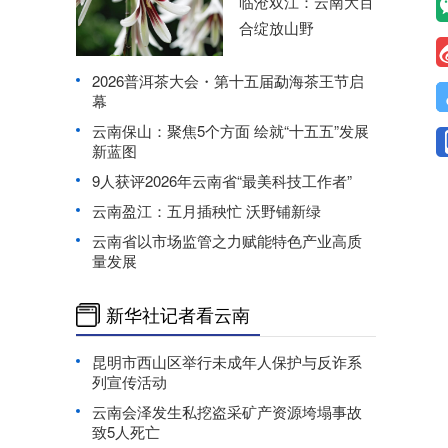
临沧双江：云南大百
合绽放山野
2026普洱茶大会・第十五届勐海茶王节启
幕
云南保山：聚焦5个方面 绘就“十五五”发展
新蓝图
9人获评2026年云南省“最美科技工作者”
云南盈江：五月插秧忙 沃野铺新绿
云南省以市场监管之力赋能特色产业高质
量发展
新华社记者看云南
昆明市西山区举行未成年人保护与反诈系
列宣传活动
云南会泽发生私挖盗采矿产资源垮塌事故
致5人死亡