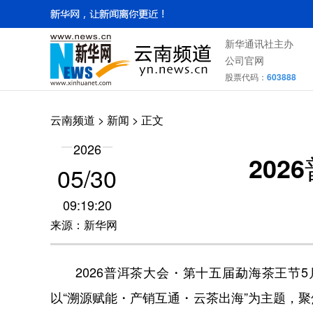
新华通讯社主办
公司官网
股票代码：
603888
云南频道
>
新闻
> 正文
2026
20
05/30
09:19:20
来源：新华网
2026普洱茶大会・第十五届勐海茶王节5
以“溯源赋能・产销互通・云茶出海”为主题，