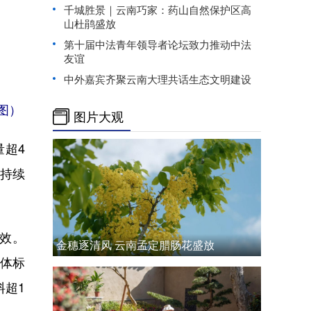
千城胜景｜云南巧家：药山自然保护区高
山杜鹃盛放
第十届中法青年领导者论坛致力推动中法
友谊
中外嘉宾齐聚云南大理共话生态文明建设
图）
图片大观
量超4
，持续
效。
金穗逐清风 云南孟定腊肠花盛放
团体标
料超1