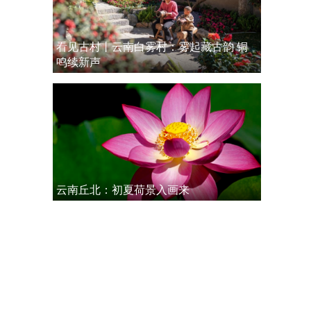
看见古村丨云南白雾村：雾起藏古韵 铜
鸣续新声
云南丘北：初夏荷景入画来