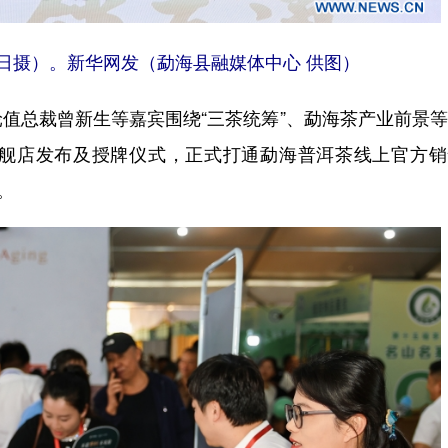
9日摄）。新华网发（勐海县融媒体中心 供图）
总裁曾新生等嘉宾围绕“三茶统筹”、勐海茶产业前景等
舰店发布及授牌仪式，正式打通勐海普洱茶线上官方销
。