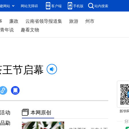
建网站
网站无障碍
客户端
手机版
站内搜索
事
廉政
云南省领导报道集
旅游
州市
青年说
趣看文物
茶王节启幕
活动
本网原创
共品勐