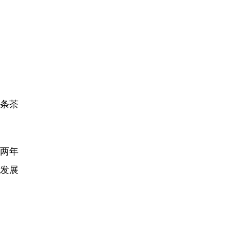
2条茶
两年
发展