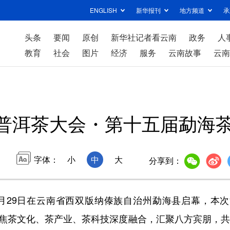
ENGLISH
新华报刊
地方频道
承
头条
要闻
原创
新华社记者看云南
政务
人
教育
社会
图片
经济
服务
云南故事
云南
26普洱茶大会・第十五届勐海
字体：
小
中
大
分享到：
月29日在云南省西双版纳傣族自治州勐海县启幕，本次
聚焦茶文化、茶产业、茶科技深度融合，汇聚八方宾朋，