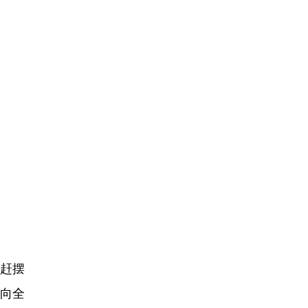
赶摆
向全