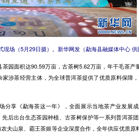
式现场（5月29日摄）。新华网发（勐海县融媒体中心 供
面积达90.59万亩，古茶树5.62万亩，年干毛茶产
8万余家涉茶经营主体，为全球普洱茶提供了优质原料保障
分享《勐海茶这一年》，全面展示当地茶产业发展成
主线，先后出台生态茶园种植、古茶树保护等一系列普洱茶
与农夫山泉、霸王茶姬等企业深度合作，全年供应优质原