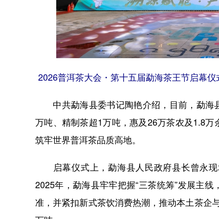
2026普洱茶大会・第十五届勐海茶王节启幕仪
中共勐海县委书记陶艳介绍，目前，勐海县茶园
万吨、精制茶超1万吨，惠及26万茶农及1.
筑牢世界普洱茶品质高地。
启幕仪式上，勐海县人民政府县长曾永现场
2025年，勐海县牢牢把握“三茶统筹”发展
准，并紧扣新式茶饮消费热潮，推动本土茶企