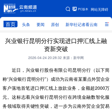
PC版本
网站无障碍
网站地图
首页
头条
要闻
原创
新华社记者看云南
政务
头条
云南要闻
本网原创
兴业银行昆明分行实现进口押汇线上融
资新突破
新华社记者看云南
政务
人事
2026-04-24 20:28:32
来源：新华网
廉政
云南省领导报道集
旅游
近日，兴业银行股份有限公司昆明分行（以下简
教育
州市
社会
图片
称“兴业银行昆明分行”）成功为云南省某重点外贸企业
客户落地首笔进口押汇线上放款业务，金额超2000万
经济
服务
云南故事
元。这标志着兴业银行昆明分行在跨境金融数智化服
云南青年说
趣看文物
务领域取得关键性突破，进一步为云南外贸企业贸易