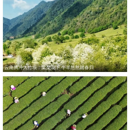
云南腾冲大竹坝：棠梨花下 牛羊悠然踏春归