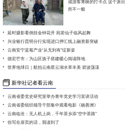
成游客青睐的打卡点 这个派出
所不一般
延时摄影看倒挂金钟花开 宛若仙子临风起舞
兴业银行昆明分行实现进口押汇线上融资新突破
云南安宁蓝莓产业“从无到有”绽新姿
德宏芒市：为山区孩子搭建暖心阅读阵地
世界地球日｜航拍云南星云湖水草丰美 碧波荡漾
新华社记者看云南
云南省委党史研究室举办青年党史学习宣讲活动
云南省委组织领导干部集中观看电影《杨善洲》
云南临沧：无人机上岗，千年茶乡添“空中茶路”
你写在扉页的话，我读到了