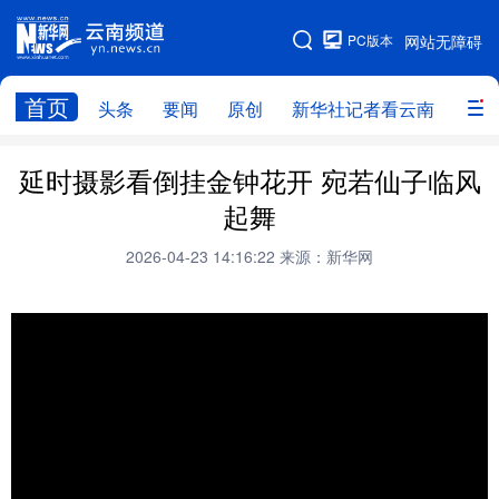
PC版本
网站无障碍
网站地图
首页
头条
要闻
原创
新华社记者看云南
政务
头条
云南要闻
本网原创
延时摄影看倒挂金钟花开 宛若仙子临风
起舞
新华社记者看云南
政务
人事
2026-04-23 14:16:22
来源：新华网
廉政
云南省领导报道集
旅游
教育
州市
社会
图片
经济
服务
云南故事
云南青年说
趣看文物