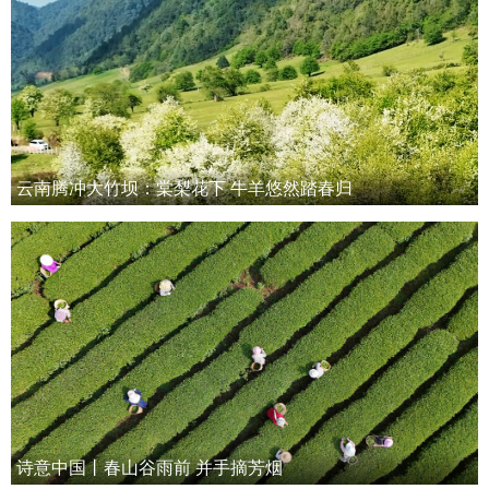
云南腾冲大竹坝：棠梨花下 牛羊悠然踏春归
诗意中国丨春山谷雨前 并手摘芳烟