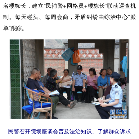
名楼栋长，建立“民辅警+网格员+楼栋长”联动巡查机
制。每天碰头、每周会商，矛盾纠纷由综治中心“派
单”跟踪。
民警召开院坝座谈会普及法治知识、了解群众诉求