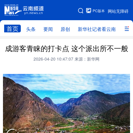
PC版本
网站无障碍
网站地图
首页
头条
要闻
原创
新华社记者看云南
政务
头条
云南要闻
本网原创
成游客青睐的打卡点 这个派出所不一般
新华社记者看云南
政务
人事
2026-04-20 10:47:07
来源：新华网
廉政
云南省领导报道集
旅游
教育
州市
社会
图片
经济
服务
云南故事
云南青年说
趣看文物