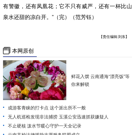
有警徽，还有凤凰花；它不只有威严，还有一杯比山
泉水还甜的凉白开。”（完）（范芳钰）
【责任编辑:刘东】
本网原创
鲜花入馔 云南通海“漂亮饭”等
你来解锁
成游客青睐的打卡点 这个派出所不一般
无人机巡检发现非法捕捞 玉溪公安迅速抓获嫌疑人
不止硬核 泼水节暖心守护一天全记录
云南高校法律援助志愿服务联盟成立