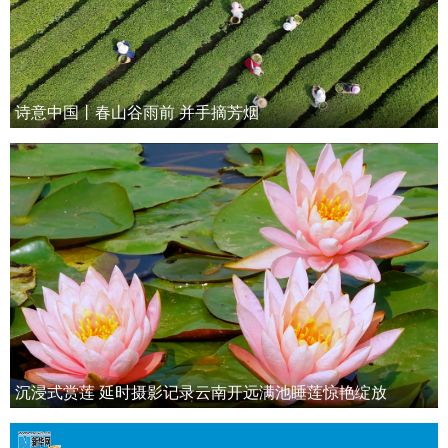
诗意中国丨春山谷雨前 并手摘芳烟
沉浸式赏莲 延时摄影记录云南开远满池睡莲惊艳绽放