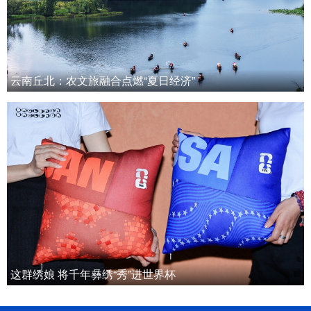
云南丘北：农文旅融合点燃“夏日经济”
这群绣娘 将千年彝绣“秀”进世界杯