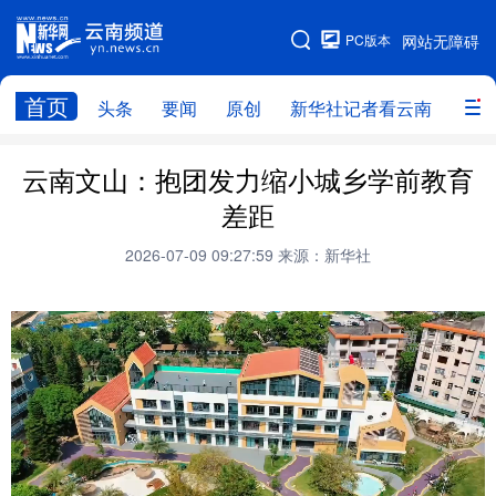
PC版本
网站无障碍
网站地图
首页
头条
要闻
原创
新华社记者看云南
政务
头条
云南要闻
本网原创
云南文山：抱团发力缩小城乡学前教育
差距
新华社记者看云南
政务
人事
2026-07-09 09:27:59
来源：新华社
廉政
云南省领导报道集
旅游
教育
州市
社会
图片
经济
服务
云南故事
云南青年说
趣看文物