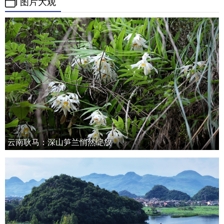
图片大观
云南耿马：深山笋兰悄然绽放