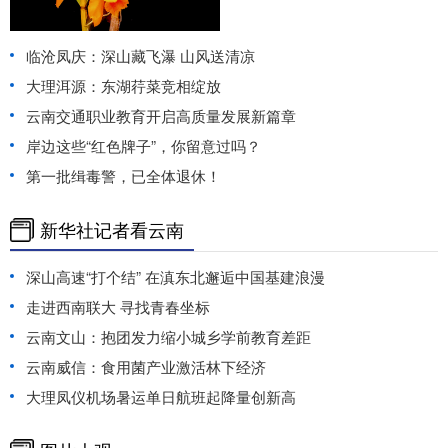
临沧凤庆：深山藏飞瀑 山风送清凉
大理洱源：东湖荇菜竞相绽放
云南交通职业教育开启高质量发展新篇章
岸边这些“红色牌子”，你留意过吗？
第一批缉毒警，已全体退休！
新华社记者看云南
深山高速“打个结” 在滇东北邂逅中国基建浪漫
走进西南联大 寻找青春坐标
云南文山：抱团发力缩小城乡学前教育差距
云南威信：食用菌产业激活林下经济
大理凤仪机场暑运单日航班起降量创新高