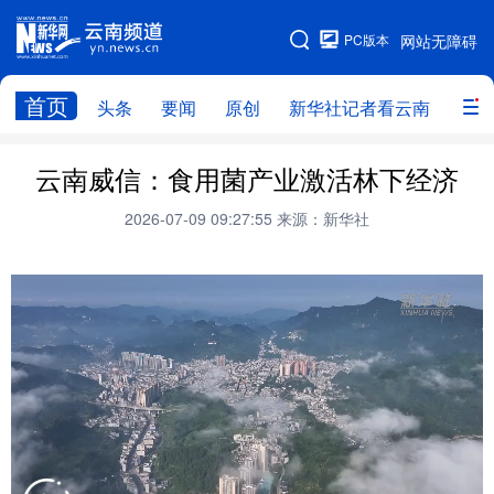
PC版本
网站无障碍
网站地图
首页
头条
要闻
原创
新华社记者看云南
政务
头条
云南要闻
本网原创
云南威信：食用菌产业激活林下经济
新华社记者看云南
政务
人事
2026-07-09 09:27:55
来源：新华社
廉政
云南省领导报道集
旅游
教育
州市
社会
图片
经济
服务
云南故事
云南青年说
趣看文物