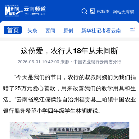
PC版本
网站无障碍
网站地图
首页
头条
要闻
原创
新华社记者看云南
政务
头条
云南要闻
本网原创
这份爱，农行人18年从未间断
新华社记者看云南
政务
人事
2026-06-01 19:42:00
来源：中国农业银行云南省分行
廉政
云南省领导报道集
旅游
“今天是我们的节日，农行的叔叔阿姨们为我们捐
赠了25万元爱心善款，用来改善我们的教学用具和生
教育
州市
社会
图片
活。”云南省怒江傈僳族自治州福贡县上帕镇中国农业
银行腊务希望小学四年级学生林胡娜说。
经济
服务
云南故事
云南青年说
趣看文物