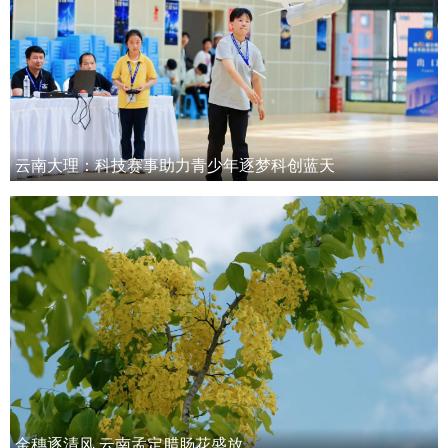
云南大理：科技赛事助力青少年逐梦科创蓝天
金穗逐清风 云南孟定腊肠花盛放