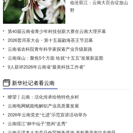
临沧双江：云南大百合绽放山
野
第40届云南省青少年科技创新大赛在云南大理开幕
2026普洱茶大会・第十五届勐海茶王节启幕
云南省农科院青年科学家探索产业升级新路
云南保山：聚焦5个方面 绘就“十五五”发展新蓝图
9人获评2026年云南省“最美科技工作者”
新华社记者看云南
瞭望丨云南：活化传承绘艳特色乡村
云南电网赋能电解铝产业高质量发展
2026年云南党史“七进”示范宣讲活动举办
云南绥江“林中仙子”悠闲“走秀”
云南元谋本土农产品外贸服务落地 首柜果蔬发往东南亚