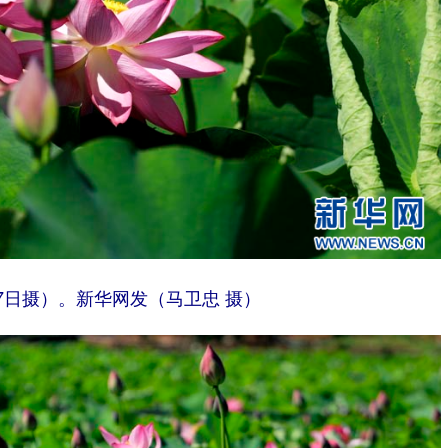
7日摄）。新华网发（马卫忠 摄）