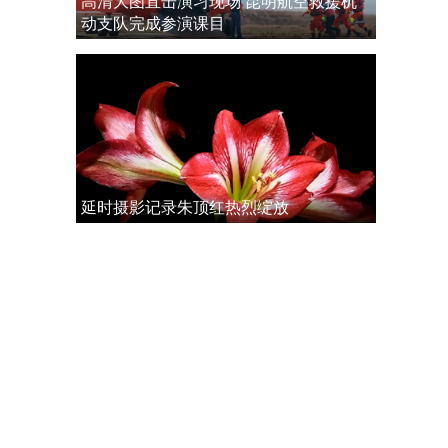
高清大图直击演习现场 昆明航空救援机
动支队完成参演课目
延时摄影记录朱顶红热烈绽放