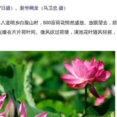
7日摄）。新华网发（马卫忠 摄）
道哨乡白脸山村，500亩荷花悄然盛放。放眼望去，碧
点缀在片片荷叶间。微风掠过荷塘，满池花叶随风轻摇，