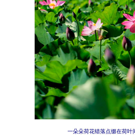
一朵朵荷花错落点缀在荷叶间