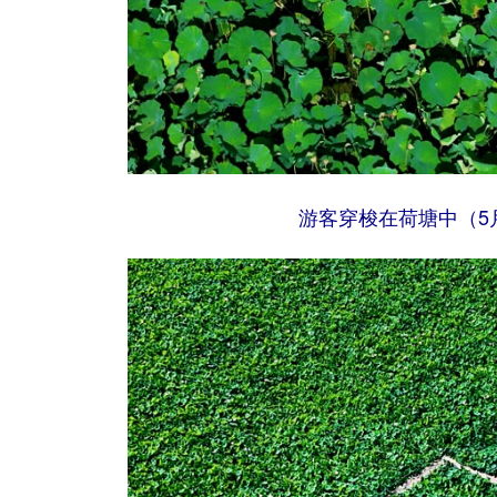
游客穿梭在荷塘中（5