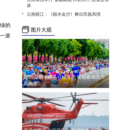
谈
云南丽江：《丽水金沙》舞出民族风情
绿的
图片大观
一派
2026昆明半程马拉松开跑 绘就春城活力
新画卷