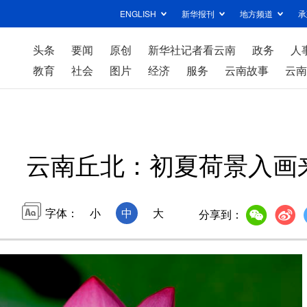
ENGLISH
新华报刊
地方频道
承
头条
要闻
原创
新华社记者看云南
政务
人
教育
社会
图片
经济
服务
云南故事
云南
云南丘北：初夏荷景入画
字体：
小
中
大
分享到：