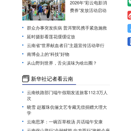
2026年“彩云电影消
费券”发放活动启动
群众办事突发疾病 普洱警民携手紧急施救
延时摄影看莲花缓缓绽放
云南省“世界献血者日”主题宣传活动举行
南博会上的“科技”好物
从山野到世界，舌尖滇味为啥出圈？
新华社记者看云南
云南铁路部门端午假期发送旅客112.3万人
次
晓雪 赵履珠伉俪文艺专藏无偿捐赠大理大
学
云南思茅：一碗百草根汤 共话端午安康
云南保山举行“金融赋能 向农而行”政银企座