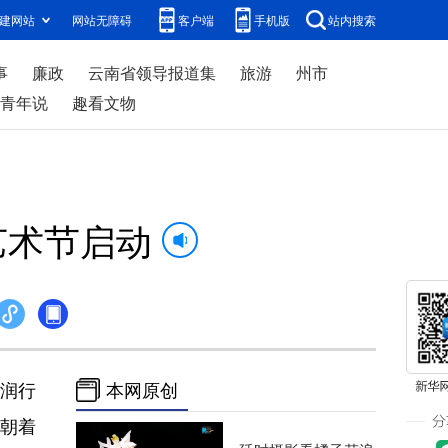
建网站
网站无障碍
客户端
手机版
站内搜索
事
廉政
云南省领导报道集
旅游
州市
青年说
趣看文物
艺术节启动
浸润行
本网原创
朝着