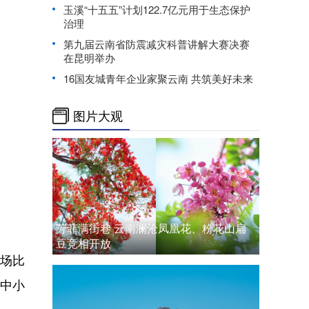
玉溪“十五五”计划122.7亿元用于生态保护
治理
第九届云南省防震减灾科普讲解大赛决赛
在昆明举办
16国友城青年企业家聚云南 共筑美好未来
图片大观
芳菲满街巷 云南澜沧凤凰花、粉花山扁
豆竞相开放
场比
中小