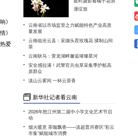
延时摄影看橘子花浪
漫绽放
响》
云南省以市场监管之力赋能特色产业高质
量发展
漾情》
云南临沧云县：采撷头茬玫瑰花 揉制山间
热爱
茶
云南耿马：萱龙湖畔邂逅璀璨星河
安全感拉满！武警官兵虫草采集季护航高
原群众
滇山云雾间 一杯云茶香
新华社记者看云南
2026年怒江州第二届中小学文化艺术节启
动
烟火暖意 茶咖飘香——滇超普洱赛区“彩云
市集”赋能城市消费