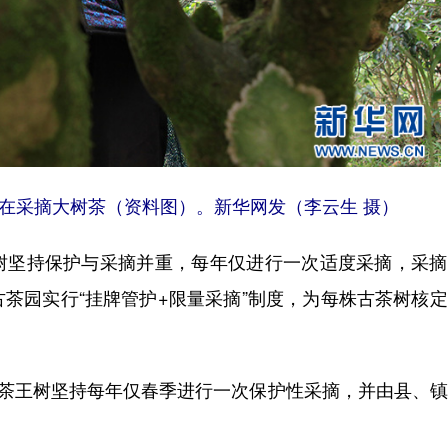
在采摘大树茶（资料图）。新华网发（李云生 摄）
坚持保护与采摘并重，每年仅进行一次适度采摘，采摘
茶园实行“挂牌管护+限量采摘”制度，为每株古茶树核
茶王树坚持每年仅春季进行一次保护性采摘，并由县、镇