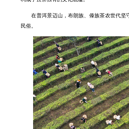
在普洱景迈山，布朗族、傣族茶农世代坚守
民俗。