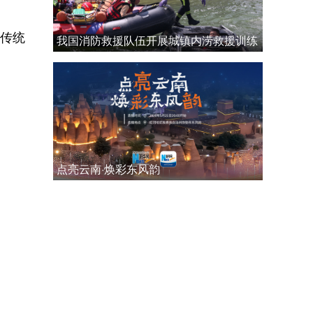
传统
我国消防救援队伍开展城镇内涝救援训练
点亮云南·焕彩东风韵