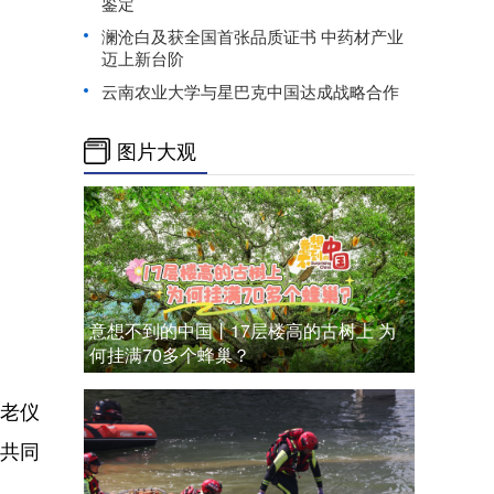
鉴定
澜沧白及获全国首张品质证书 中药材产业
迈上新台阶
云南农业大学与星巴克中国达成战略合作
图片大观
意想不到的中国丨17层楼高的古树上 为
何挂满70多个蜂巢？
老仪
，共同