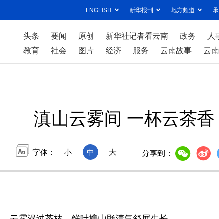
ENGLISH
新华报刊
地方频道
承
头条
要闻
原创
新华社记者看云南
政务
人
教育
社会
图片
经济
服务
云南故事
云南
滇山云雾间 一杯云茶香
字体：
小
中
大
分享到：
，云雾漫过茶枝，鲜叶携山野清气舒展生长。