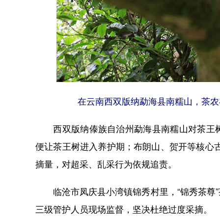
在云南西双版纳勐海县南糯山，茶农
西双版纳傣族自治州勐海县南糯山对茶王树
便让茶王树进入养护期；布朗山、贺开等核心古
摘量，对超采、乱采行为依规追责。
临沧市凤庆县小湾镇锦秀村里，“锦秀茶尊”
三级管护人员现场监督，坚决杜绝过度采摘。