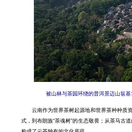
被山林与茶园环绕的普洱景迈山翁基古寨
云南作为世界茶树起源地和世界茶种种质资源
式，到布朗族“茶魂树”的生态敬畏；从茶马古
构成了云茶独有的文化底蕴。