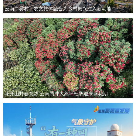
云南白雾村：农文旅体融合为乡村振兴注入新动能
花开山野春意浓 云南腾冲大蒿坪杜鹃迎来盛花期