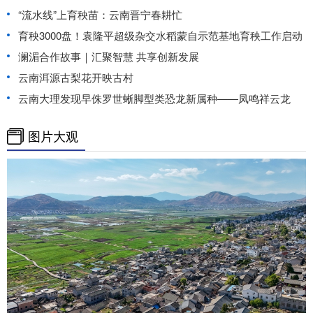
“流水线”上育秧苗：云南晋宁春耕忙
育秧3000盘！袁隆平超级杂交水稻蒙自示范基地育秧工作启动
澜湄合作故事｜汇聚智慧 共享创新发展
云南洱源古梨花开映古村
云南大理发现早侏罗世蜥脚型类恐龙新属种——凤鸣祥云龙
图片大观