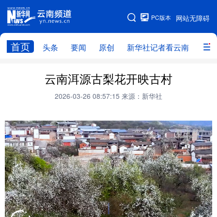
PC版本
网站无障碍
网站地图
首页
头条
要闻
原创
新华社记者看云南
政务
头条
云南要闻
本网原创
云南洱源古梨花开映古村
新华社记者看云南
政务
人事
2026-03-26 08:57:15
来源：新华社
廉政
云南省领导报道集
旅游
教育
州市
社会
图片
经济
服务
云南故事
云南青年说
趣看文物