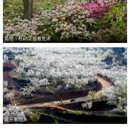
昆明：杜鹃绽放春意浓
花开客自来