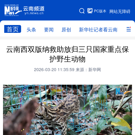
PC版本
网站无障碍
网站地图
首页
头条
要闻
原创
新华社记者看云南
政务
头条
云南要闻
本网原创
云南西双版纳救助放归三只国家重点保
护野生动物
新华社记者看云南
政务
人事
2026-03-20 11:35:59
来源：新华网
廉政
云南省领导报道集
旅游
教育
州市
社会
图片
经济
服务
云南故事
云南青年说
趣看文物