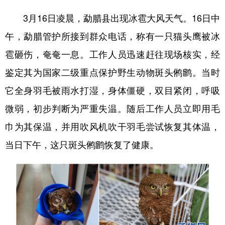
3月16日凌晨，勐腊县出现冰雹大风天气。16日中
午，勐腊管护所接到群众电话，称有一只猫头鹰被冰
雹砸伤，奄奄一息。工作人员迅速赶往现场核实，经
鉴定其为国家二级重点保护野生动物斑头鸺鹠。当时
它全身羽毛被雨水打湿，身体僵硬，双目紧闭，呼吸
微弱，初步判断为严重失温。随后工作人员立即用毛
巾为其保温，并用吹风机吹干羽毛尝试恢复其体温，
当日下午，这只斑头鸺鹠恢复了健康。