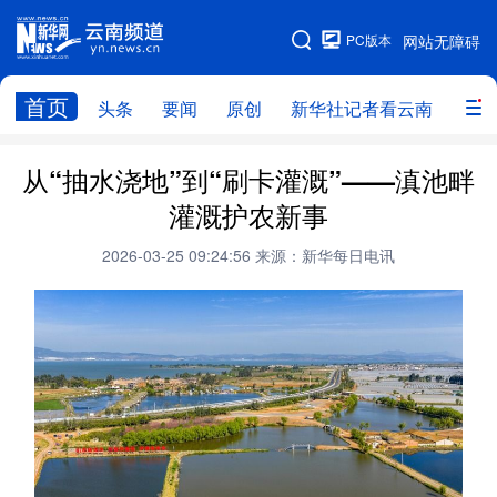
PC版本
网站无障碍
网站地图
首页
头条
要闻
原创
新华社记者看云南
政务
头条
云南要闻
本网原创
从“抽水浇地”到“刷卡灌溉”——滇池畔
灌溉护农新事
新华社记者看云南
政务
人事
2026-03-25 09:24:56
来源：新华每日电讯
廉政
云南省领导报道集
旅游
教育
州市
社会
图片
经济
服务
云南故事
云南青年说
趣看文物