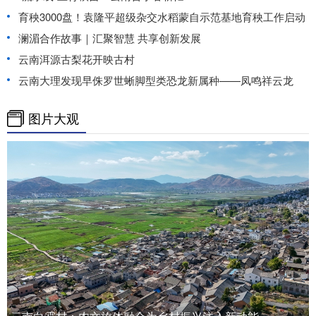
育秧3000盘！袁隆平超级杂交水稻蒙自示范基地育秧工作启动
澜湄合作故事｜汇聚智慧 共享创新发展
云南洱源古梨花开映古村
云南大理发现早侏罗世蜥脚型类恐龙新属种——凤鸣祥云龙
图片大观