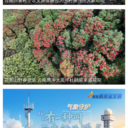
云南白雾村：农文旅体融合为乡村振兴注入新动能
花开山野春意浓 云南腾冲大蒿坪杜鹃迎来盛花期