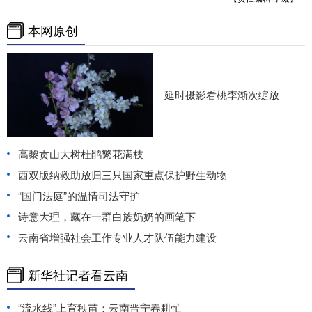
本网原创
延时摄影看桃李渐次绽放
高黎贡山大树杜鹃繁花满枝
西双版纳救助放归三只国家重点保护野生动物
“国门法庭”的温情司法守护
诗意大理，藏在一群白族奶奶的画笔下
云南省增强社会工作专业人才队伍能力建设
新华社记者看云南
“流水线”上育秧苗：云南晋宁春耕忙