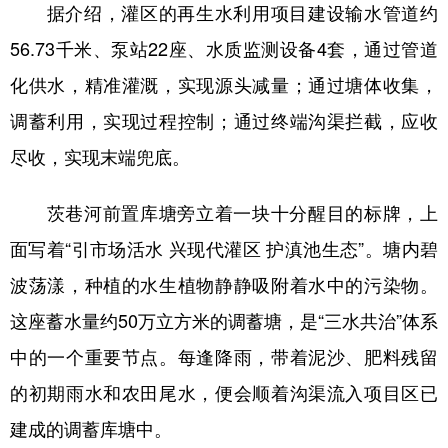
据介绍，灌区的再生水利用项目建设输水管道约
56.73千米、泵站22座、水质监测设备4套，通过管道
化供水，精准灌溉，实现源头减量；通过塘体收集，
调蓄利用，实现过程控制；通过终端沟渠拦截，应收
尽收，实现末端兜底。
茨巷河前置库塘旁立着一块十分醒目的标牌，上
面写着“引市场活水 兴现代灌区 护滇池生态”。塘内碧
波荡漾，种植的水生植物静静吸附着水中的污染物。
这座蓄水量约50万立方米的调蓄塘，是“三水共治”体系
中的一个重要节点。每逢降雨，带着泥沙、肥料残留
的初期雨水和农田尾水，便会顺着沟渠流入项目区已
建成的调蓄库塘中。