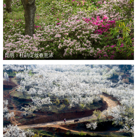
昆明：杜鹃绽放春意浓