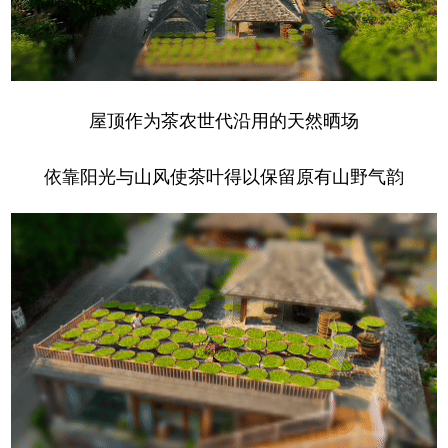
屋顶作为茶农世代沿用的天然晒场
依靠阳光与山风使茶叶得以保留原有山野气韵