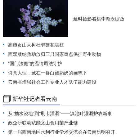
延时摄影看桃李渐次绽放
高黎贡山大树杜鹃繁花满枝
西双版纳救助放归三只国家重点保护野生动物
“国门法庭”的温情司法守护
诗意大理，藏在一群白族奶奶的画笔下
云南省增强社会工作专业人才队伍能力建设
新华社记者看云南
从“抽水浇地”到“刷卡灌溉”——滇池畔灌溉护农新事
政企研联动赋能文山食用菌产业链
第一届西南地区水利行业学术交流会在云南昆明召开