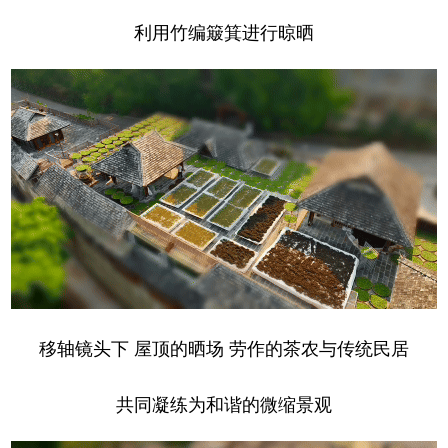
利用竹编簸箕进行晾晒
移轴镜头下 屋顶的晒场 劳作的茶农与传统民居
共同凝练为和谐的微缩景观