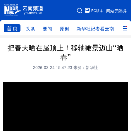
PC版本
网站无障碍
网站地图
首页
头条
要闻
原创
新华社记者看云南
政务
头条
云南要闻
本网原创
把春天晒在屋顶上！移轴瞰景迈山“晒
春”
新华社记者看云南
政务
人事
2026-03-24 15:47:23
来源：新华社
廉政
云南省领导报道集
旅游
教育
州市
社会
图片
经济
服务
云南故事
云南青年说
趣看文物