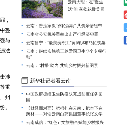
云南大理：在“慢生
活”间 享蓝花楹美景
罪，
云南：普法家教“双轮驱动” 共筑亲情纽带
中整
云南省公安机关重拳出击严打经济犯罪
加强与
云南昌宁：“最美纺织工”黄胸织布鸟忙筑巢
违法
云南：继续实施第三轮爱国卫生“7个专项行
动”
云南：“村播”助力 共绘乡村振兴新图景
击涉
新华社记者看云南
务等重
中国政府援缅卫生防疫队完成防疫任务回
省、州
国
纷。
【财经面对面】把根扎在云南，把本下在
药材——对话云南白药集团董事长张文学
云南威信：“红色+”文旅融合赋能乡村振兴