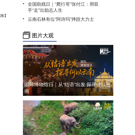
全国助残日｜“爬行哥”张付江：用双
手“走”出励志人生
刘东】
云南石林有位“阿诗玛”摔跤大力士
图片大观
国际博物馆日｜从“结语”出发 探寻何以云
南