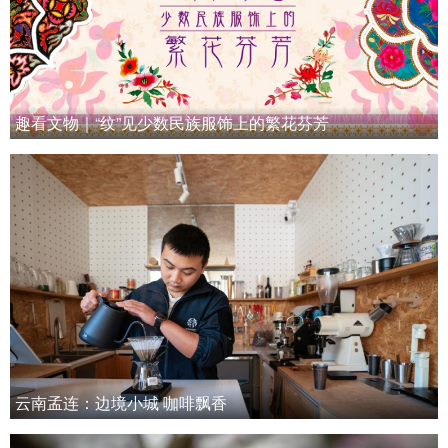
趣看文物｜“纹”见少数民族服饰上的繁花芬芳
云南孟连：边境小城 咖啡飘香