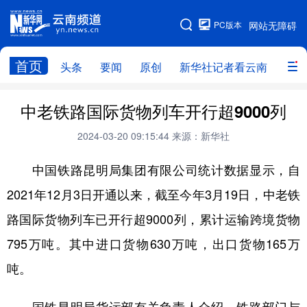
PC版本
网站无障碍
网站地图
首页
头条
要闻
原创
新华社记者看云南
政务
头条
云南要闻
本网原创
中老铁路国际货物列车开行超9000列
新华社记者看云南
政务
人事
2024-03-20 09:15:44
来源：新华社
廉政
云南省领导报道集
旅游
中国铁路昆明局集团有限公司统计数据显示，自
2021年12月3日开通以来，截至今年3月19日，中老铁
教育
州市
社会
图片
路国际货物列车已开行超9000列，累计运输跨境货物
795万吨。其中进口货物630万吨，出口货物165万
经济
服务
云南故事
吨。
云南青年说
趣看文物
国铁昆明局货运部有关负责人介绍，铁路部门与