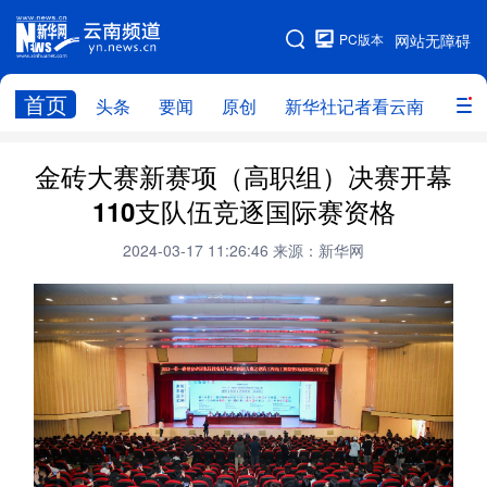
PC版本
网站无障碍
网站地图
首页
头条
要闻
原创
新华社记者看云南
政务
头条
云南要闻
本网原创
金砖大赛新赛项（高职组）决赛开幕
110支队伍竞逐国际赛资格
新华社记者看云南
政务
人事
2024-03-17 11:26:46
来源：新华网
廉政
云南省领导报道集
旅游
教育
州市
社会
图片
经济
服务
云南故事
云南青年说
趣看文物