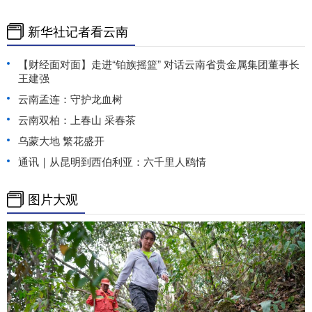
新华社记者看云南
【财经面对面】走进“铂族摇篮” 对话云南省贵金属集团董事长
王建强
云南孟连：守护龙血树
云南双柏：上春山 采春茶
乌蒙大地 繁花盛开
通讯｜从昆明到西伯利亚：六千里人鸥情
图片大观