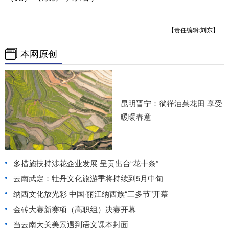
【责任编辑:刘东】
本网原创
昆明晋宁：徜徉油菜花田 享受
暖暖春意
多措施扶持涉花企业发展 呈贡出台“花十条”
云南武定：牡丹文化旅游季将持续到5月中旬
纳西文化放光彩 中国·丽江纳西族“三多节”开幕
金砖大赛新赛项（高职组）决赛开幕
当云南大关美景遇到语文课本封面