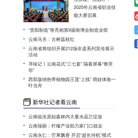
2025年云南省职业技
能大赛启幕
“贵阳制造”将亮相第9届南博会制造业馆
云南马关：古树荔枝红
云南省将组织开展212场非遗系列宣传展示
活动
寻味记丨云南花式“三七宴” 隔着屏幕“馋哭
你”
西双版纳热带植物园王莲“上线” 萌娃体验一
叶当舟
新华社记者看云南
云南临沧原始森林内大量水晶兰绽放
云南瑞丽：柠檬产业助力家门口就业
云南永仁：芒果飘香 开启“超长待机”模式