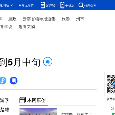
建网站
网站无障碍
客户端
手机版
站内搜索
事
廉政
云南省领导报道集
旅游
州市
青年说
趣看文物
到5月中旬
旅游季
本网原创
省楚雄
强技能、优选才！