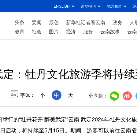
ENGLISH
新华报刊
地方频道
承
头条
要闻
原创
新华社记者看云南
政务
人
教育
社会
图片
经济
服务
云南故事
云南
武定：牡丹文化旅游季将持续
字体：
小
中
大
分享到：
行的“牡丹花开 醉美武定”云南·武定2024年牡丹文化
5日启动，将持续至5月15日。期间，游客可以前往云南