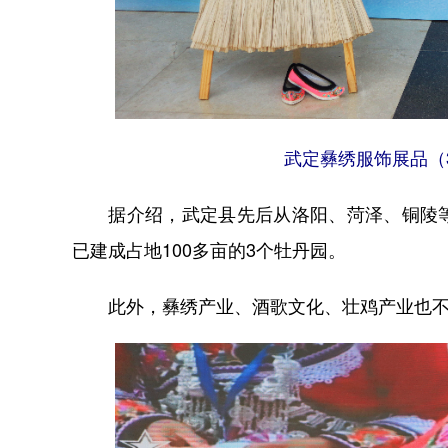
武定彝绣服饰展品（3
据介绍，武定县先后从洛阳、菏泽、铜陵等地引
已建成占地100多亩的3个牡丹园。
此外，彝绣产业、酒歌文化、壮鸡产业也不