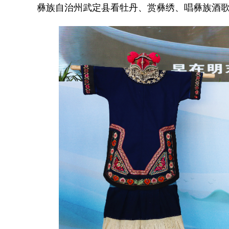
彝族自治州武定县看牡丹、赏彝绣、唱彝族酒