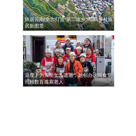
旅居云南|全力打造“第二故乡” 绘就乡村旅
居新图景
温度丨为实现女儿遗愿，她创办这间食堂
照顾数百孤寡老人