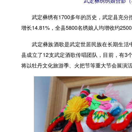
武定彝绣绣娘合影（3
武定彝绣有1700多年的历史，武定县充分挖掘
增长14.81%，全县5800名绣娘人均增收约250
武定彝族酒歌是武定世居民族在长期生活中
县成立了12支武定酒歌传唱团队，目前，有3
将以牡丹文化旅游季、火把节等重大节会展演