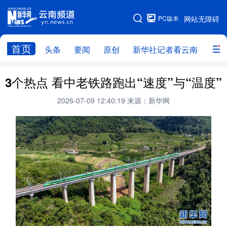
PC版本
网站无障碍
网站地图
首页
头条
要闻
原创
新华社记者看云南
政务
头条
云南要闻
本网原创
3个热点 看中老铁路跑出“速度”与“温度”
新华社记者看云南
政务
人事
2026-07-09 12:40:19
来源：新华网
廉政
云南省领导报道集
旅游
教育
州市
社会
图片
经济
服务
云南故事
云南青年说
趣看文物