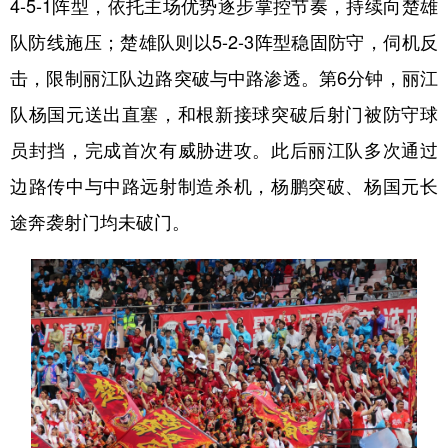
4-5-1阵型，依托主场优势逐步掌控节奏，持续向楚雄
队防线施压；楚雄队则以5-2-3阵型稳固防守，伺机反
击，限制丽江队边路突破与中路渗透。第6分钟，丽江
队杨国元送出直塞，和根新接球突破后射门被防守球
员封挡，完成首次有威胁进攻。此后丽江队多次通过
边路传中与中路远射制造杀机，杨鹏突破、杨国元长
途奔袭射门均未破门。