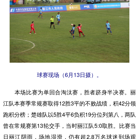
球赛现场（6月13日摄）。
本场比赛为单回合淘汰赛，胜者跻身半决赛。丽
江队本赛季常规赛取得12胜3平的不败战绩，积42分领
跑积分榜；楚雄队以5胜4平6负积19分位列第八，两队
曾在常规赛第13轮交手，当时丽江队5:0取胜。比赛当
日丽江阴雨，场地湿滑，仍有超2.8万名球迷到场观