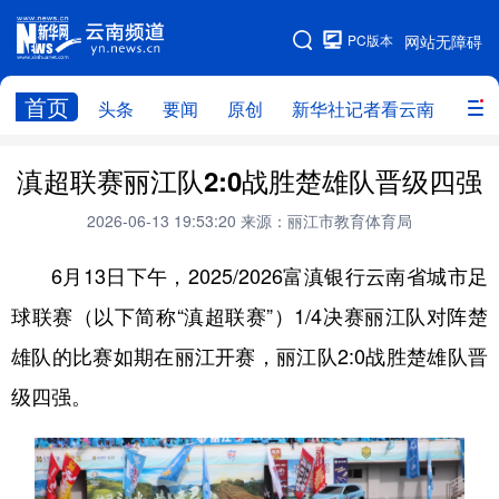
PC版本
网站无障碍
网站地图
首页
头条
要闻
原创
新华社记者看云南
政务
头条
云南要闻
本网原创
滇超联赛丽江队2:0战胜楚雄队晋级四强
新华社记者看云南
政务
人事
2026-06-13 19:53:20
来源：丽江市教育体育局
廉政
云南省领导报道集
旅游
6月13日下午，2025/2026富滇银行云南省城市足
球联赛（以下简称“滇超联赛”）1/4决赛丽江队对阵楚
教育
州市
社会
图片
雄队的比赛如期在丽江开赛，丽江队2:0战胜楚雄队晋
级四强。
经济
服务
云南故事
云南青年说
趣看文物