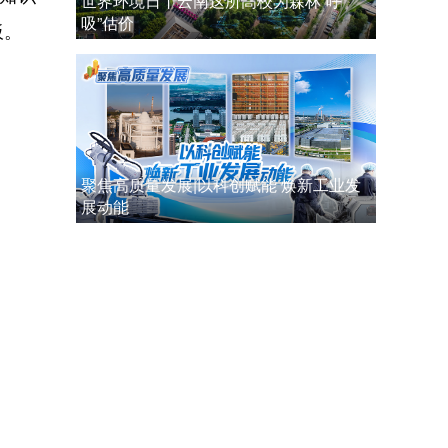
世界环境日丨云南这所高校为森林“呼
吸”估价
板。
聚焦高质量发展|以科创赋能 焕新工业发
展动能