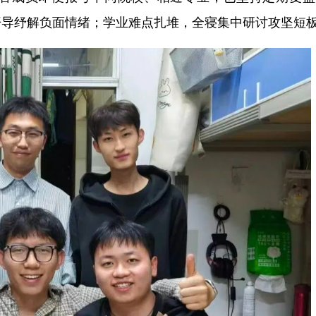
开导纾解负面情绪；学业难点扎堆，全寝集中研讨攻坚短