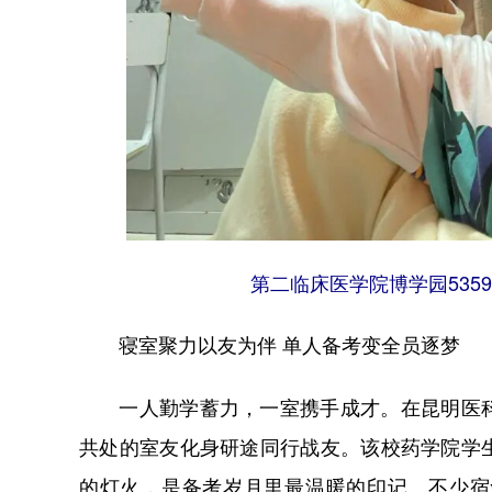
第二临床医学院博学园535
寝室聚力以友为伴 单人备考变全员逐梦
一人勤学蓄力，一室携手成才。在昆明医科
共处的室友化身研途同行战友。该校药学院学
的灯火，是备考岁月里最温暖的印记。不少宿