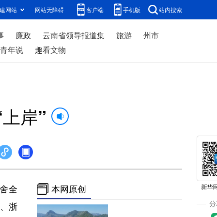
建网站
网站无障碍
客户端
手机版
站内搜索
事
廉政
云南省领导报道集
旅游
州市
青年说
趣看文物
上岸”
舍全
本网原创
学、浙