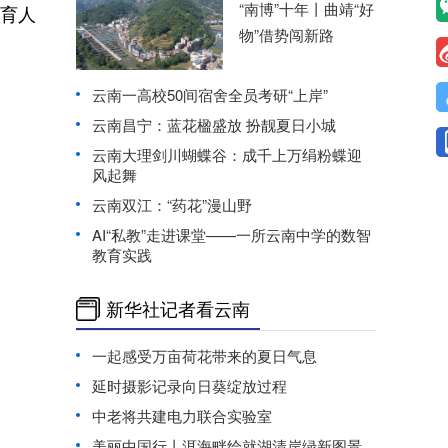
“南博”十年丨曲靖“好
同育人
物”借势闯新路
云南一高校50间宿舍全员考研“上岸”
云南昌宁：蓝花楹盛放 扮靓夏日小城
云南大理剑川蝴蝶谷：成千上万绢粉蝶迎
风起舞
云南双江：“药花”漫山野
AI“私教”走进课堂——一所云南中学的数智
教育实践
新华社记者看云南
一起感受万亩荷花带来的夏日气息
延时摄影记录向日葵绽放过程
中老将共建电力联合实验室
美丽中国行丨洱海畔绘就湖清岸绿新图景