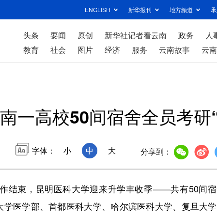
ENGLISH
新华报刊
地方频道
承
头条
要闻
原创
新华社记者看云南
政务
人
教育
社会
图片
经济
服务
云南故事
云南
南一高校50间宿舍全员考研“
字体：
小
中
大
分享到：
作结束，昆明医科大学迎来升学丰收季——共有50间宿
北京大学医学部、首都医科大学、哈尔滨医科大学、复旦大