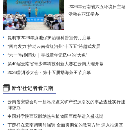
2026年云南省六五环境日主场
活动在丽江举办
昆明市2026年滇池保护治理科普宣传月启幕
“四向发力”推动云南省红河州“十五五”跨越式发展
“六一”特别策划｜寻找童年记忆中的“大象”
第40届云南省青少年科技创新大赛在云南大理开幕
2026普洱茶大会・第十五届勐海茶王节启幕
新华社记者看云南
云南省安委会对一起私挖盗采矿产资源引发的事故查处实行挂
牌督办
中国科学院西双版纳热带植物园巨魔芋进入盛花期
丁薛祥在云南调研时强调 全面贯彻党的教育方针 深入推进基