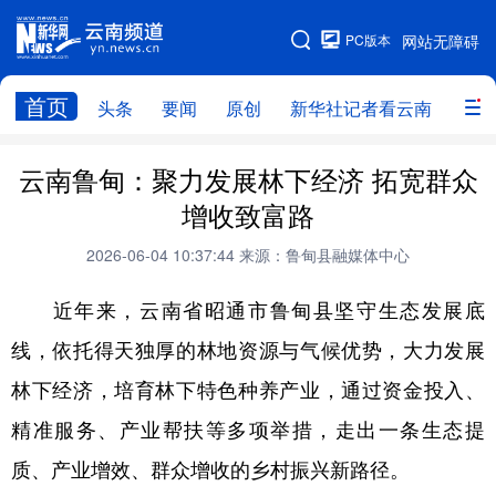
PC版本
网站无障碍
网站地图
首页
头条
要闻
原创
新华社记者看云南
政务
头条
云南要闻
本网原创
云南鲁甸：聚力发展林下经济 拓宽群众
增收致富路
新华社记者看云南
政务
人事
2026-06-04 10:37:44
来源：鲁甸县融媒体中心
廉政
云南省领导报道集
旅游
近年来，云南省昭通市鲁甸县坚守生态发展底
教育
州市
社会
图片
线，依托得天独厚的林地资源与气候优势，大力发展
林下经济，培育林下特色种养产业，通过资金投入、
经济
服务
云南故事
精准服务、产业帮扶等多项举措，走出一条生态提
云南青年说
趣看文物
质、产业增效、群众增收的乡村振兴新路径。