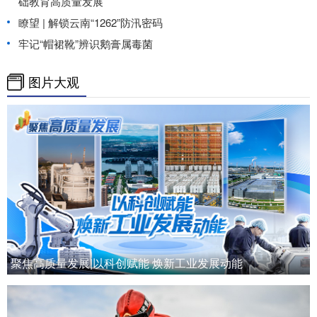
础教育高质量发展
瞭望 | 解锁云南“1262”防汛密码
牢记“帽裙靴”辨识鹅膏属毒菌
图片大观
聚焦高质量发展|以科创赋能 焕新工业发展动能