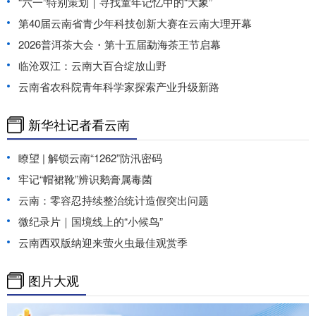
“六一”特别策划｜寻找童年记忆中的“大象”
第40届云南省青少年科技创新大赛在云南大理开幕
2026普洱茶大会・第十五届勐海茶王节启幕
临沧双江：云南大百合绽放山野
云南省农科院青年科学家探索产业升级新路
新华社记者看云南
瞭望 | 解锁云南“1262”防汛密码
牢记“帽裙靴”辨识鹅膏属毒菌
云南：零容忍持续整治统计造假突出问题
微纪录片｜国境线上的“小候鸟”
云南西双版纳迎来萤火虫最佳观赏季
图片大观