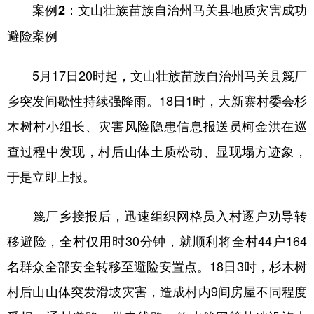
案例2：文山壮族苗族自治州马关县地质灾害成功
避险案例
5月17日20时起，文山壮族苗族自治州马关县篾厂
乡突发间歇性持续强降雨。18日1时，大新寨村委会杉
木树村小组长、灾害风险隐患信息报送员柯金洪在巡
查过程中发现，村后山体土质松动、显现塌方迹象，
于是立即上报。
篾厂乡接报后，迅速组织网格员入村逐户劝导转
移避险，全村仅用时30分钟，就顺利将全村44户164
名群众全部安全转移至避险安置点。18日3时，杉木树
村后山山体突发滑坡灾害，造成村内9间房屋不同程度