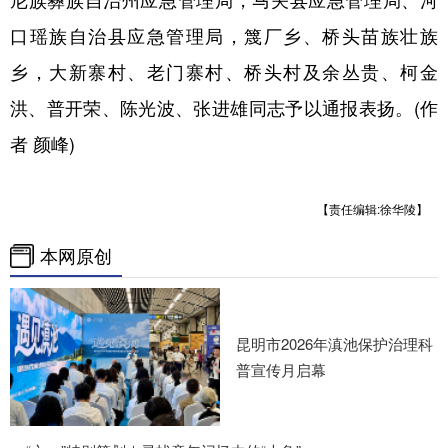
口瑶族自治县应急管理局，篾厂乡、桥头苗族壮族
乡，大新寨村、老门寨村、桥头村及余丛贵、柯金
洪、普开荣、陈光波、张进雄同志予以通报表扬。(作
者 颜峰)
【责任编辑:徐华陵】
本网原创
昆明市2026年滇池保护治理科
普宣传月启幕