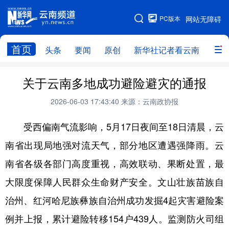
PC版本
网站无障碍
网站地图
首页
头条
要闻
原创
新华社记者看云南
政务
头条
云南要闻
本网原创
关于云南多地成功避险避灾的通报
新华社记者看云南
政务
人事
2026-06-03 17:43:40
来源：云南政协报
廉政
云南省领导报道集
旅游
受西偏南气流影响，5月17日夜间至18日清晨，云
南省出现局地强对流天气，部分地区遭遇强降雨。云
教育
州市
社会
图片
南省各级各部门高度重视，高效联动、果断处置，最
大限度保障人民群众生命财产安全。文山壮族苗族自
经济
服务
云南故事
治州、红河哈尼族彝族自治州成功发掘4起灾害避险案
云南青年说
趣看文物
例并上报，累计避险转移154户439人。监测防火司组