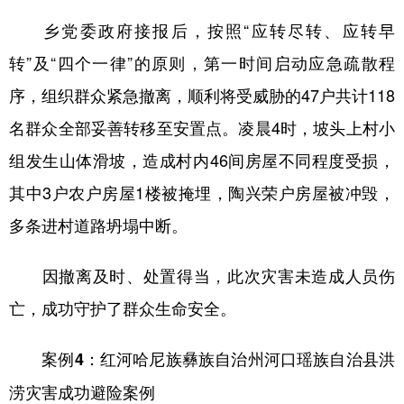
乡党委政府接报后，按照“应转尽转、应转早
转”及“四个一律”的原则，第一时间启动应急疏散程
序，组织群众紧急撤离，顺利将受威胁的47户共计118
名群众全部妥善转移至安置点。凌晨4时，坡头上村小
组发生山体滑坡，造成村内46间房屋不同程度受损，
其中3户农户房屋1楼被掩埋，陶兴荣户房屋被冲毁，
多条进村道路坍塌中断。
因撤离及时、处置得当，此次灾害未造成人员伤
亡，成功守护了群众生命安全。
案例4：红河哈尼族彝族自治州河口瑶族自治县洪
涝灾害成功避险案例