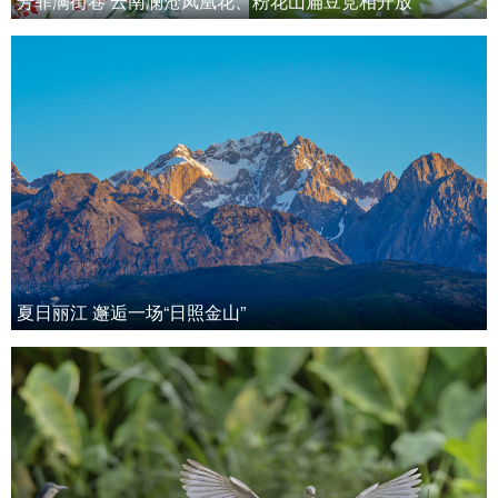
芳菲满街巷 云南澜沧凤凰花、粉花山扁豆竞相开放
夏日丽江 邂逅一场“日照金山”