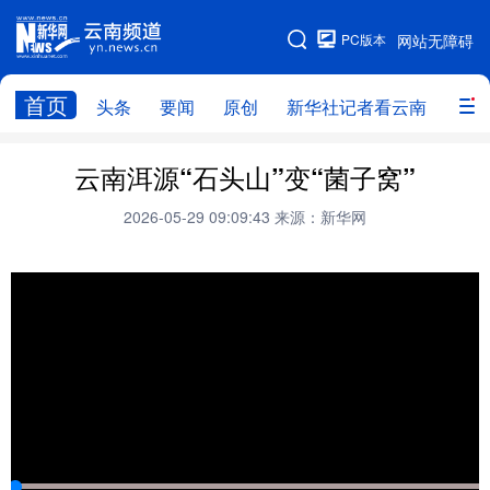
PC版本
网站无障碍
网站地图
首页
头条
要闻
原创
新华社记者看云南
政务
头条
云南要闻
本网原创
云南洱源“石头山”变“菌子窝”
新华社记者看云南
政务
人事
2026-05-29 09:09:43
来源：新华网
廉政
云南省领导报道集
旅游
教育
州市
社会
图片
经济
服务
云南故事
云南青年说
趣看文物