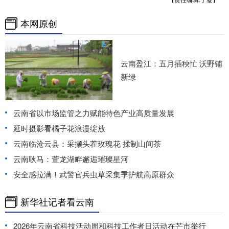
本网原创
云南盈江：五月插秧忙 沃野铺
新绿
云南省以市场监管之力赋能特色产业高质量发展
延时摄影看橘子花浪漫绽放
云南临沧云县：采撷头茬玫瑰花 揉制山间茶
云南耿马：萱龙湖畔邂逅璀璨星河
安全感拉满！武警官兵虫草采集季护航高原群众
新华社记者看云南
2026年云南省科技活动周和科技工作者日活动在芒市举行