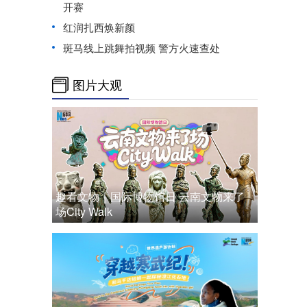
开赛
红润扎西焕新颜
斑马线上跳舞拍视频 警方火速查处
图片大观
趣看文物｜国际博物馆日 云南文物来了
场City Walk