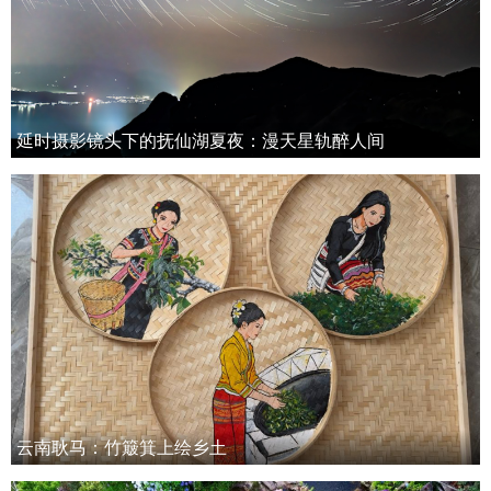
延时摄影镜头下的抚仙湖夏夜：漫天星轨醉人间
云南耿马：竹簸箕上绘乡土