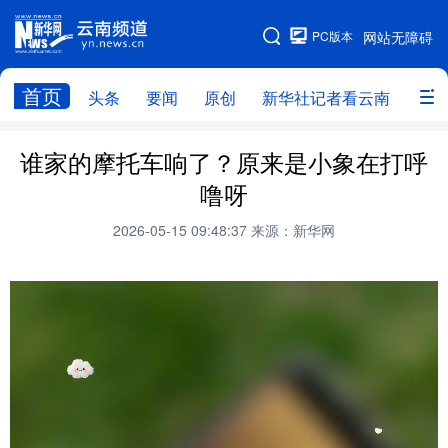
PC版本
网站无障碍
网站地图
首页
头条
要闻
原创
新华社记者看云南
政务
头条
云南要闻
本网原创
谁家的摩托车响了？原来是小象在打呼
噜呀
新华社记者看云南
政务
人事
2026-05-15 09:48:37
来源：新华网
廉政
云南省领导报道集
旅游
教育
州市
社会
图片
经济
服务
云南故事
云南青年说
趣看文物