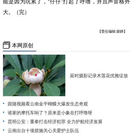
能是因为玩累了，“仔仔”打起了呼噜，并且声音格外
大。（完）
【责任编辑:柴静】
本网原创
延时摄影记录木莲花优雅绽放
跟随视频看云南金平蝴蝶大爆发生态奇观
谁家的摩托车响了？原来是小象在打呼噜呀
昆明公安：重拳打击经济犯罪 全力护航经济发展
云南出台十项措施关心关爱护士队伍