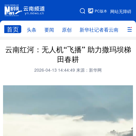
PC版本
网站无障碍
网站地图
首页
头条
要闻
原创
新华社记者看云南
政务
头条
云南要闻
本网原创
云南红河：无人机“飞播” 助力撒玛坝梯
田春耕
新华社记者看云南
政务
人事
2026-04-13 14:44:49
来源：新华网
廉政
云南省领导报道集
旅游
教育
州市
社会
图片
经济
服务
云南故事
云南青年说
趣看文物