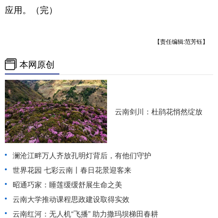
应用。（完）
【责任编辑:范芳钰】
本网原创
云南剑川：杜鹃花悄然绽放
澜沧江畔万人齐放孔明灯背后，有他们守护
世界花园 七彩云南丨春日花景迎客来
昭通巧家：睡莲缓缓舒展生命之美
云南大学推动课程思政建设取得实效
云南红河：无人机“飞播” 助力撒玛坝梯田春耕