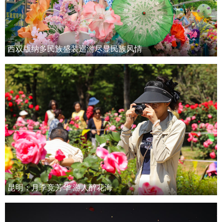
西双版纳多民族盛装巡游尽显民族风情
昆明：月季竞芳华 游人醉花海