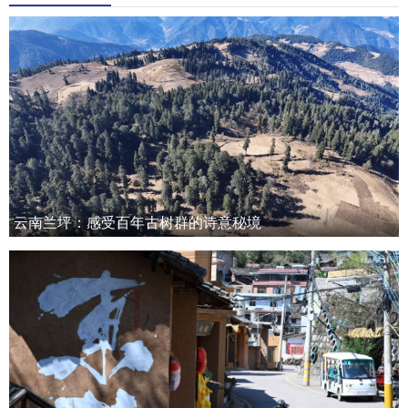
云南兰坪：感受百年古树群的诗意秘境