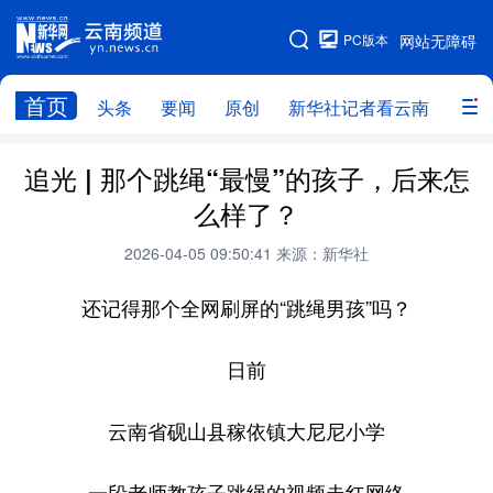
PC版本
网站无障碍
网站地图
首页
头条
要闻
原创
新华社记者看云南
政务
头条
云南要闻
本网原创
追光 | 那个跳绳“最慢”的孩子，后来怎
么样了？
新华社记者看云南
政务
人事
2026-04-05 09:50:41
来源：新华社
廉政
云南省领导报道集
旅游
还记得那个全网刷屏的“跳绳男孩”吗？
教育
州市
社会
图片
日前
经济
服务
云南故事
云南省砚山县稼依镇大尼尼小学
云南青年说
趣看文物
一段老师教孩子跳绳的视频走红网络