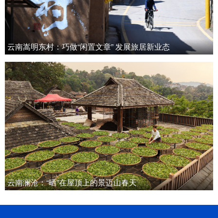
云南嵩明东村：巧做“闲置文章” 发展旅居新业态
云南澜沧：“晒”在屋顶上的景迈山春天