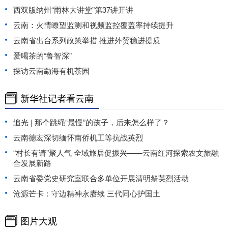
西双版纳州“雨林大讲堂”第37讲开讲
云南：火情瞭望监测和视频监控覆盖率持续提升
云南省出台系列政策举措 推进外贸稳进提质
爱喝茶的“鲁智深”
探访云南勐海有机茶园
新华社记者看云南
追光 | 那个跳绳“最慢”的孩子，后来怎么样了？
云南德宏深切缅怀南侨机工等抗战英烈
“村长有请”聚人气 全域旅居促振兴——云南红河探索农文旅融
合发展新路
云南省委党史研究室联合多单位开展清明祭英烈活动
沧源芒卡：守边精神永赓续 三代同心护国土
图片大观