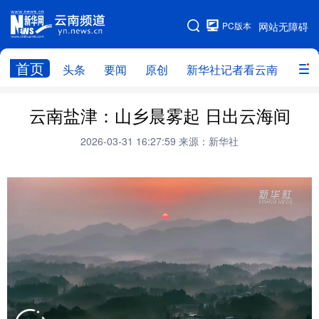
PC版本
网站无障碍
网站地图
首页
头条
要闻
原创
新华社记者看云南
政务
头条
云南要闻
本网原创
云南盐津：山乡晨雾起 日出云海间
新华社记者看云南
政务
人事
2026-03-31 16:27:59
来源：新华社
廉政
云南省领导报道集
旅游
教育
州市
社会
图片
经济
服务
云南故事
云南青年说
趣看文物