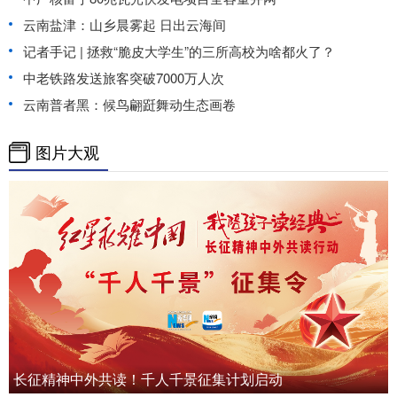
云南盐津：山乡晨雾起 日出云海间
记者手记 | 拯救“脆皮大学生”的三所高校为啥都火了？
中老铁路发送旅客突破7000万人次
云南普者黑：候鸟翩跹舞动生态画卷
图片大观
长征精神中外共读！千人千景征集计划启动