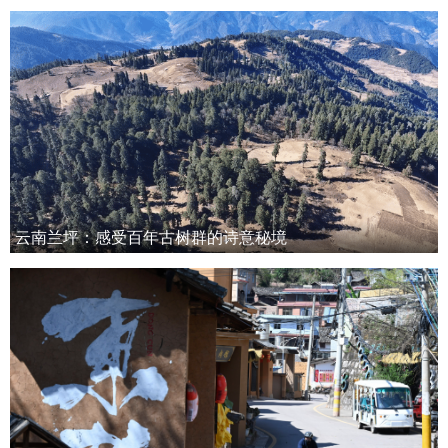
云南兰坪：感受百年古树群的诗意秘境