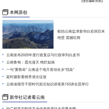
【责任编辑:刘东】
本网原创
航拍云南盐津新华白岩洞百米
绝壁 震撼壮阔
云南发布2025年度行政复议与行政审判白皮书
云南鲁甸：霞光漫天 绚烂如画
一句“要救命” 云南这个地方发动全乡“找血”
延时摄影看桃李渐次绽放
云南省领导干部时代前沿知识讲座第153讲在昆举行
新华社记者看云南
中广核富宁80兆瓦光伏发电项目全容量并网