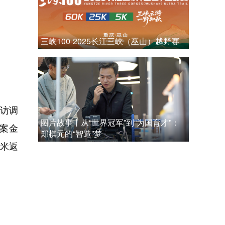
三峡100-2025长江三峡（巫山）越野赛
访调
图片故事丨从“世界冠军”到“为国育才”：
涉案金
郑棋元的“智造”梦
米返