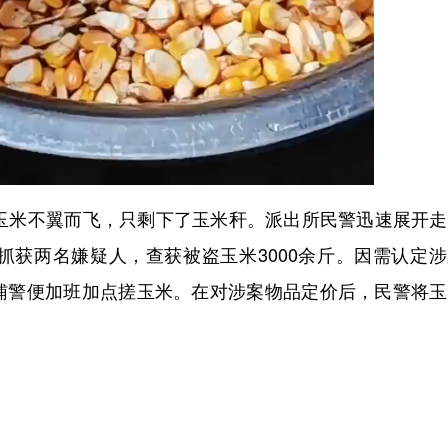
米不翼而飞，只剩下了玉米秆。派出所民警迅速展开走
抓获两名嫌疑人，查获被盗玉米3000余斤。因需认定
辅警便加班加点搓玉米。在对涉案物品定价后，民警将玉