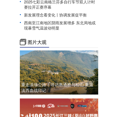
2025七彩云南格兰芬多自行车节双人计时
赛拉开正赛序幕
新发展理念看变化丨协调发展促平衡
西南至江南地区阴雨发展增多 东北局地或
现暴雪气温波动明显
图片大观
重走滇缅公路｜寻访惠通桥与松山 重温
滇西血战印记