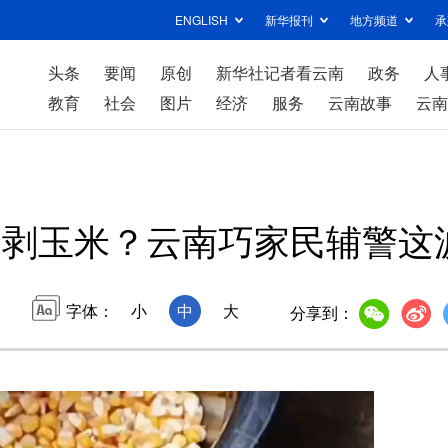
ENGLISH
新华报刊
地方频道
承
头条
要闻
原创
新华社记者看云南
政务
人
教育
社会
图片
经济
服务
云南故事
云南
”剥玉米？云南巧家民辅警这
字体：
小
中
大
分享到：