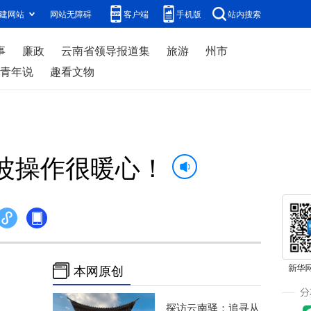
建网站
网站无障碍
客户端
手机版
站内搜索
事
廉政
云南省领导报道集
旅游
州市
青年说
趣看文物
波操作很暖心！
本网原创
探访云南驿：追寻从