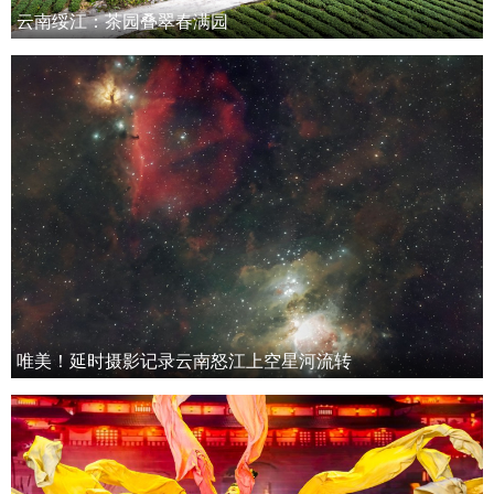
云南绥江：茶园叠翠春满园
唯美！延时摄影记录云南怒江上空星河流转