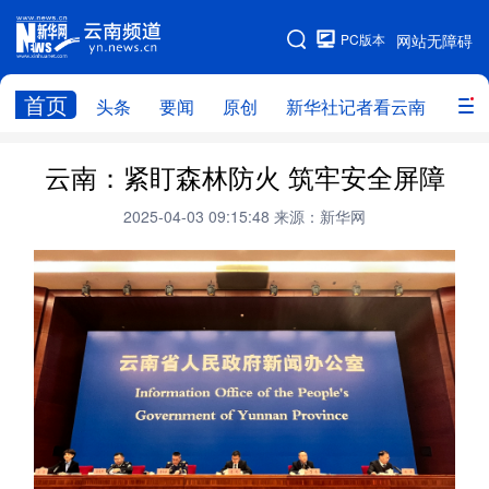
PC版本
网站无障碍
网站地图
首页
头条
要闻
原创
新华社记者看云南
政务
头条
云南要闻
本网原创
云南：紧盯森林防火 筑牢安全屏障
新华社记者看云南
政务
人事
2025-04-03 09:15:48
来源：新华网
廉政
云南省领导报道集
旅游
教育
州市
社会
图片
经济
服务
云南故事
云南青年说
趣看文物