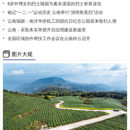
8岁外甥女到烈士陵园为素未谋面的烈士舅舅读信
铭记“一二·一”运动历史 云南举行“清明祭英烈”活动
云南瑞丽：南洋华侨机工回国抗日纪念公园迎来祭扫人潮
云南：采取务实举措开启信用建设新篇章
全国区域协作帮扶工作会议在云南祥云召开
图片大观