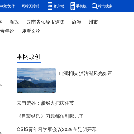
中文/繁体
网站无障碍
客户端
手机版
站内搜索
事
廉政
云南省领导报道集
旅游
州市
青年说
趣看文物
本网原创
山湖相映 泸沽湖风光如画
玩
云南楚雄：点燃火把庆佳节
《目瑙纵歌》刀舞都传到哪儿了
CSIG青年科学家会议2026在昆明开幕
亮