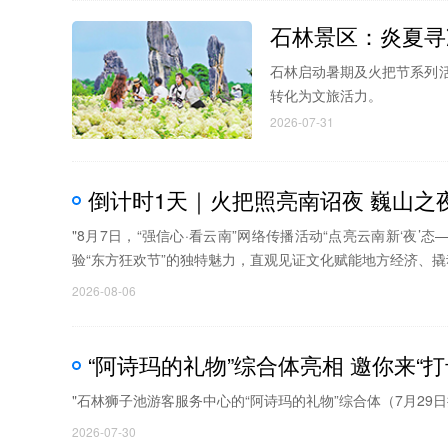
石林景区：炎夏寻
石林启动暑期及火把节系列活
转化为文旅活力。
2026-07-31
倒计时1天｜火把照亮南诏夜 巍山之夜
"8月7日，“强信心·看云南”网络传播活动“点亮云南新‘夜
验“东方狂欢节”的独特魅力，直观见证文化赋能地方经济、撬
2026-08-06
“阿诗玛的礼物”综合体亮相 邀你来“打
"石林狮子池游客服务中心的“阿诗玛的礼物”综合体（7月29日
2026-07-30