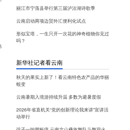
丽江市宁蒗县举行第三届泸沽湖诗歌季
云南启动两项边贸外汇便利化试点
形似宝塔，一生只开一次花的神奇植物你见过
吗？
感
新华社记者看云南
秋天的果实上新了！看云南特色农产品的华丽
蜕变
云南暑期入境游持续升温 多数为避暑度假
2026年省直机关“党的创新理论我来讲”宣讲活
动举行
弦子一响脚板痒 云南文山彝族舞队斗舞迎火