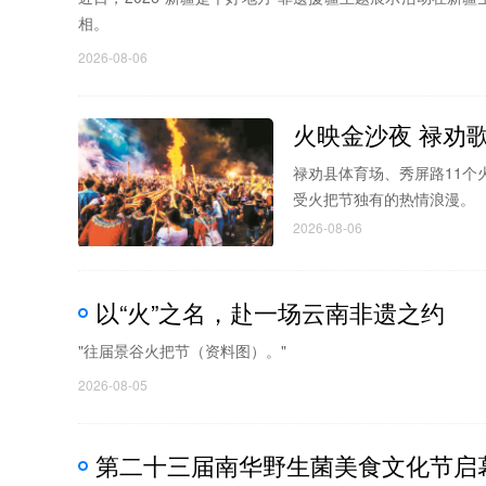
相。
2026-08-06
火映金沙夜 禄劝
禄劝县体育场、秀屏路11
受火把节独有的热情浪漫。
2026-08-06
以“火”之名，赴一场云南非遗之约
"往届景谷火把节（资料图）。"
2026-08-05
第二十三届南华野生菌美食文化节启