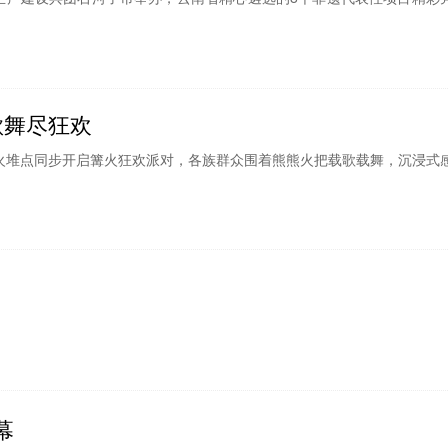
歌舞尽狂欢
个火堆点同步开启篝火狂欢派对，各族群众围着熊熊火把载歌载舞，沉浸式
幕