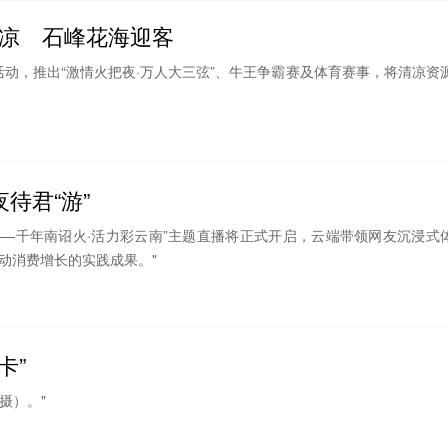
凉 石峰花海迎客
动，推出“激情火把夜·万人大三弦”、牛王争霸赛及体育赛事，将清凉资
待君“游”
’态——千年南诏火·活力彩云南”主题直播将正式开启，云端带领网友沉浸式
动消费增长的实践成果。"
卡”
摄）。"