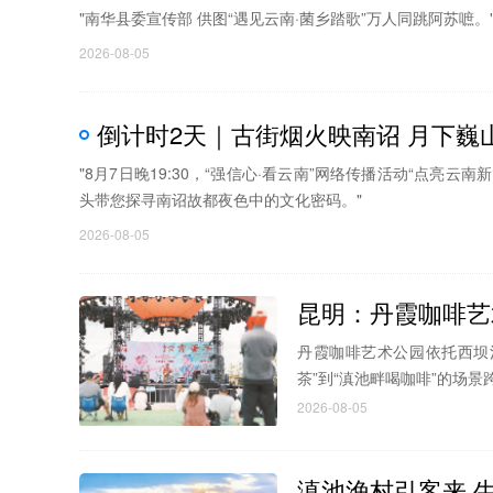
"南华县委宣传部 供图“遇见云南·菌乡踏歌”万人同跳阿苏嗻。
2026-08-05
倒计时2天｜古街烟火映南诏 月下巍
"8月7日晚19:30，“强信心·看云南”网络传播活动“点亮
头带您探寻南诏故都夜色中的文化密码。"
2026-08-05
昆明：丹霞咖啡艺
丹霞咖啡艺术公园依托西坝
茶”到“滇池畔喝咖啡”的场景
2026-08-05
滇池渔村引客来 