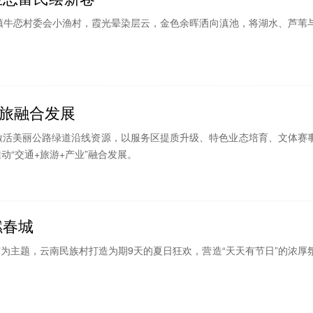
镇牛恋村委会小渔村，霞光晕染层云，金色余晖洒向滇池，将湖水、芦苇
交旅融合发展
激活美丽公路绿道沿线资源，以服务区提质升级、特色业态培育、文体赛
“交通+旅游+产业”融合发展。
燃春城
”为主题，云南民族村打造为期9天的夏日狂欢，营造“天天有节日”的浓厚