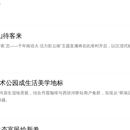
"
山待客来
云南新‘夜’态——千年南诏火·活力彩云南”主题直播将在此准时开启，以沉浸式
术公园成生活美学地标
河原生湿地景观，结合丹霞咖啡与西坝河驿站商户集群，实现从“翠湖
跨越。
生态富民绘新卷