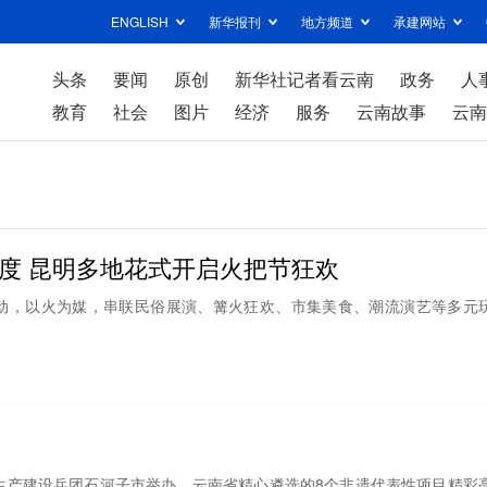
ENGLISH
新华报刊
地方频道
承建网站
头条
要闻
原创
新华社记者看云南
政务
人
教育
社会
图片
经济
服务
云南故事
云南
度 昆明多地花式开启火把节狂欢
动，以火为媒，串联民俗展演、篝火狂欢、市集美食、潮流演艺等多元
疆生产建设兵团石河子市举办，云南省精心遴选的8个非遗代表性项目精彩