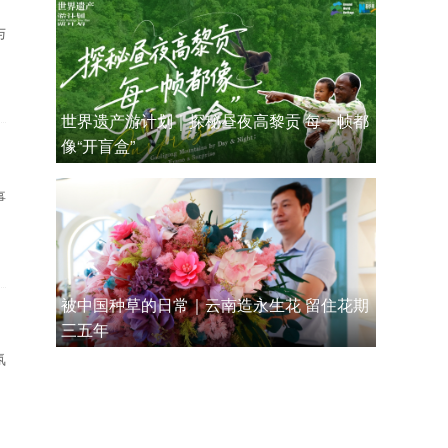
与
世界遗产游计划｜探秘昼夜高黎贡 每一帧都
像“开盲盒”
事
被中国种草的日常｜云南造永生花 留住花期
三五年
氛