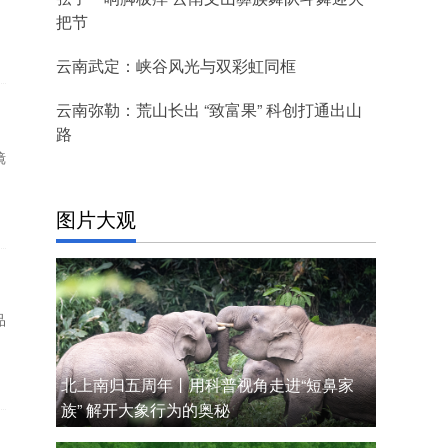
把节
云南武定：峡谷风光与双彩虹同框
云南弥勒：荒山长出 “致富果” 科创打通出山
路
镜
图片大观
品
北上南归五周年丨用科普视角走进“短鼻家
族” 解开大象行为的奥秘