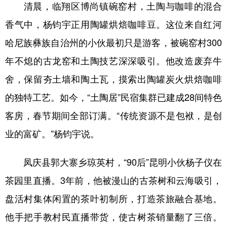
清晨，临翔区博尚镇碗窑村，土陶与咖啡的混合
香气中，杨钧宇正用陶罐烘焙咖啡豆。这位来自红河
哈尼族彝族自治州的小伙最初只是游客，被碗窑村300
年不熄的古龙窑和土陶技艺深深吸引。他改造废弃牛
舍，保留夯土墙和陶土瓦，摸索出陶罐炭火烘焙咖啡
的独特工艺。如今，“土陶居”民宿集群已建成28间特色
客房，春节期间全部订满。“传统资源不是包袱，是创
业的富矿。”杨钧宇说。
凤庆县郭大寨乡琼英村，“90后”昆明小伙杨子仪在
茶园里直播。3年前，他被漫山的古茶树和云海吸引，
盘活村集体闲置的茶叶初制所，打造茶旅融合基地。
他手把手教村民直播带货，使古树茶销量翻了三倍。