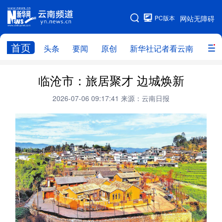
PC版本
网站无障碍
网站地图
首页
头条
要闻
原创
新华社记者看云南
政务
头条
云南要闻
本网原创
临沧市：旅居聚才 边城焕新
新华社记者看云南
政务
人事
2026-07-06 09:17:41
来源：云南日报
廉政
云南省领导报道集
旅游
教育
州市
社会
图片
经济
服务
云南故事
云南青年说
趣看文物