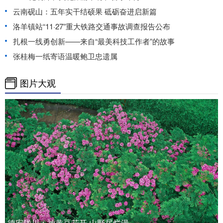
云南砚山：五年实干结硕果 砥砺奋进启新篇
洛羊镇站“11·27”重大铁路交通事故调查报告公布
扎根一线勇创新——来自“最美科技工作者”的故事
张桂梅一纸寄语温暖鲍卫忠遗属
图片大观
德宏陇川：神黄豆花开 山野尽烂漫