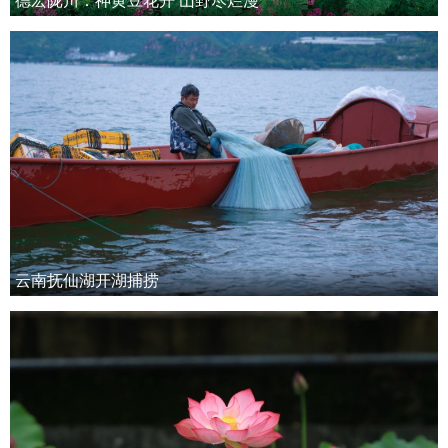
云南抚仙湖开湖捕捞