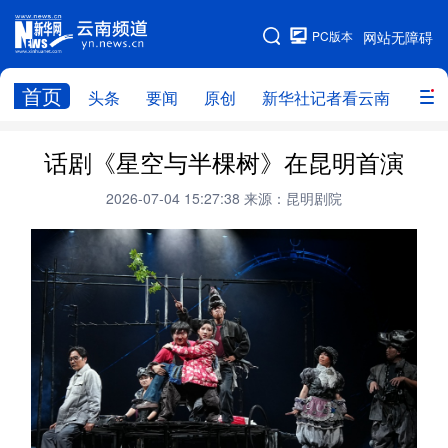
PC版本
网站无障碍
网站地图
首页
头条
要闻
原创
新华社记者看云南
政务
头条
云南要闻
本网原创
话剧《星空与半棵树》在昆明首演
新华社记者看云南
政务
人事
2026-07-04 15:27:38
来源：昆明剧院
廉政
云南省领导报道集
旅游
教育
州市
社会
图片
经济
服务
云南故事
云南青年说
趣看文物