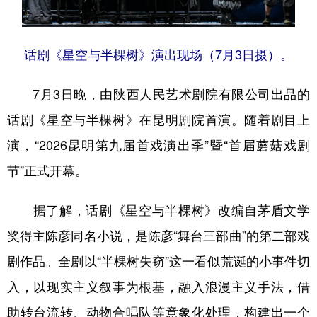
话剧《星空与半棵树》演出现场（7月3日摄）。
7月3日晚，由陕西人民艺术剧院有限公司出品的
话剧《星空与半棵树》在昆明剧院首演。随着剧目上
演，“2026昆明第九届首戏演出季”暨“首届蘑菇戏剧
节”正式开幕。
据了解，话剧《星空与半棵树》改编自茅盾文学
奖得主陈彦同名小说，是陈彦“舞台三部曲”的第二部戏
剧作品。全剧以“半棵树失窃”这一看似荒诞的小事件切
入，以现实主义叙事为根基，融入浪漫主义手法，借
助转台流转、动物合唱队等意象化处理，构建出一个