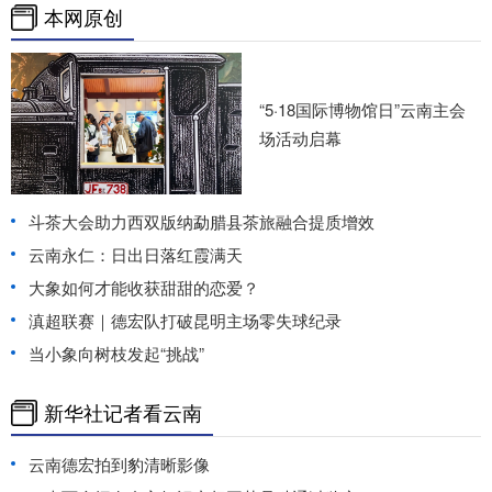
本网原创
“5·18国际博物馆日”云南主会
场活动启幕
斗茶大会助力西双版纳勐腊县茶旅融合提质增效
云南永仁：日出日落红霞满天
大象如何才能收获甜甜的恋爱？
滇超联赛｜德宏队打破昆明主场零失球纪录
当小象向树枝发起“挑战”
新华社记者看云南
云南德宏拍到豹清晰影像