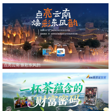
点亮云南·焕彩东风韵