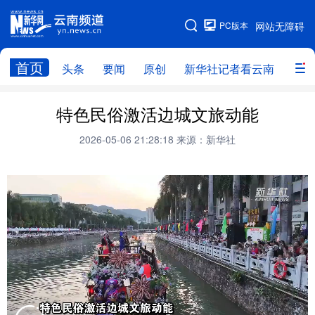
PC版本
网站无障碍
网站地图
首页
头条
要闻
原创
新华社记者看云南
政务
头条
云南要闻
本网原创
特色民俗激活边城文旅动能
新华社记者看云南
政务
人事
2026-05-06 21:28:18
来源：新华社
廉政
云南省领导报道集
旅游
教育
州市
社会
图片
经济
服务
云南故事
云南青年说
趣看文物