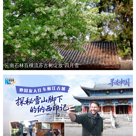
云南石林百棵流苏古树绽放“四月雪”