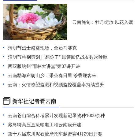
云南施甸：牡丹绽放 以花入馔
清明节烈士祭奠现场，全员马赛克
清明节特别策划 | “想你了” 民警回忆战友数次哽咽
西双版纳州“雨林大讲堂”第37讲开讲
云南勐海布朗山乡：采茶春日里 茶香迎客来
云南：火情瞭望监测和视频监控覆盖率持续提升
新华社记者看云南
云南苍山综合科考累计发现新记录物种1000余种
藏粤特高压直流输电工程云南段开建
第十八届东川泥石流摩托车越野赛4月29日开赛