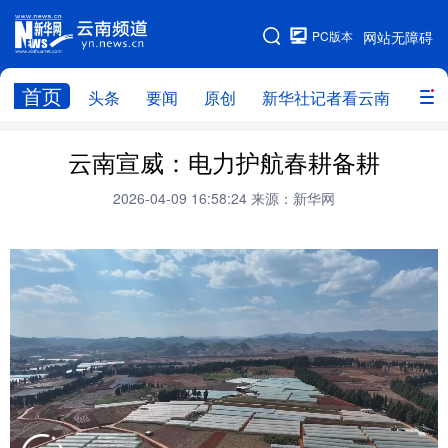
PC版本
网站无障碍
网站地图
首页
头条
要闻
原创
新华社记者看云南
政务
头条
云南要闻
本网原创
云南宣威：电力护航春耕备耕
新华社记者看云南
政务
人事
2026-04-09 16:58:24
来源：新华网
廉政
云南省领导报道集
旅游
教育
州市
社会
图片
经济
服务
云南故事
云南青年说
趣看文物