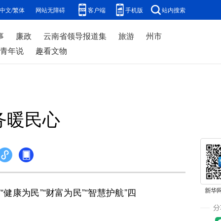
中文/繁体
网站无障碍
客户端
手机版
站内搜索
事
廉政
云南省领导报道集
旅游
州市
青年说
趣看文物
务暖民心
康为民”“财富为民”“智慧护航”四