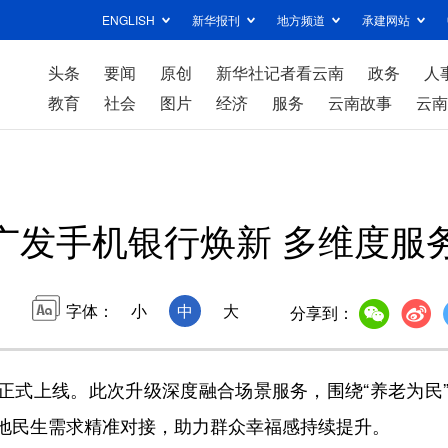
ENGLISH
新华报刊
地方频道
承建网站
头条
要闻
原创
新华社记者看云南
政务
人
教育
社会
图片
经济
服务
云南故事
云南
广发手机银行焕新 多维度服
字体：
小
中
大
分享到：
式上线。此次升级深度融合场景服务，围绕“养老为民”“健
地民生需求精准对接，助力群众幸福感持续提升。