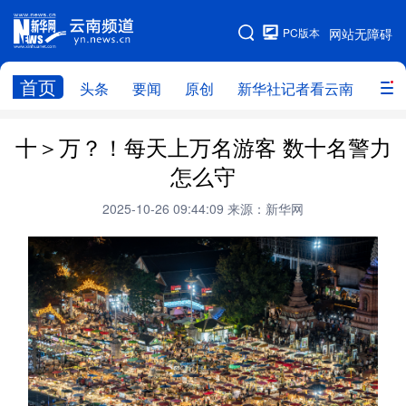
PC版本
网站无障碍
网站地图
首页
头条
要闻
原创
新华社记者看云南
政务
头条
云南要闻
本网原创
十＞万？！每天上万名游客 数十名警力
怎么守
新华社记者看云南
政务
人事
2025-10-26 09:44:09
来源：新华网
廉政
云南省领导报道集
旅游
教育
州市
社会
图片
经济
服务
云南故事
云南青年说
趣看文物