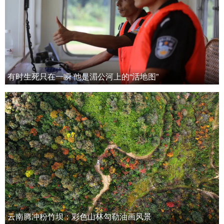
有时生死只在一瞬 他是湄公河上的“活地图”
云南腾冲粉竹坝：彩色山林勾勒油画风景