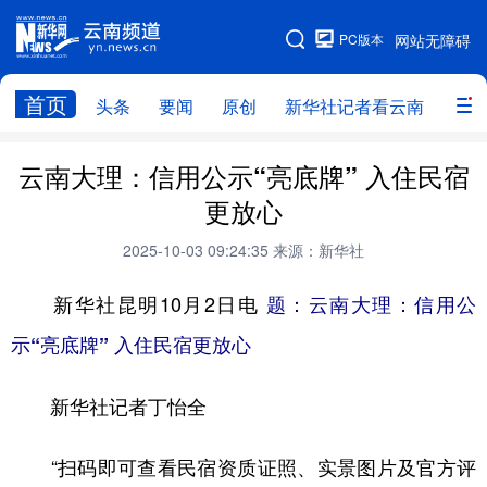
PC版本
网站无障碍
网站地图
首页
头条
要闻
原创
新华社记者看云南
政务
头条
云南要闻
本网原创
云南大理：信用公示“亮底牌” 入住民宿
更放心
新华社记者看云南
政务
人事
2025-10-03 09:24:35
来源：新华社
廉政
云南省领导报道集
旅游
新华社昆明10月2日电
题：云南大理：信用公
教育
州市
社会
图片
示“亮底牌” 入住民宿更放心
经济
服务
云南故事
新华社记者丁怡全
云南青年说
趣看文物
“扫码即可查看民宿资质证照、实景图片及官方评