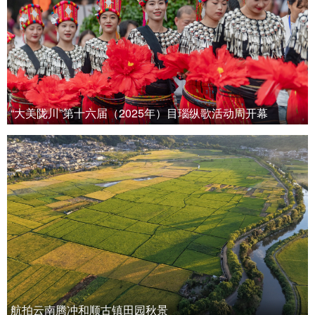
“大美陇川”第十六届（2025年）目瑙纵歌活动周开幕
航拍云南腾冲和顺古镇田园秋景