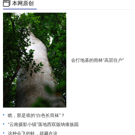
本网原创
会打地基的雨林“高层住户”
瞧，那是谁的“白色长筒袜”？
“云南摄影小镇”落地西双版纳傣族园
这种会飞的蛙，就藏在这