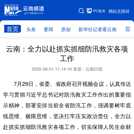
PC版本
网站无障碍
网站地图
首页
头条
要闻
原创
新华社记者看云南
政务
头条
云南要闻
本网原创
云南：全力以赴抓实抓细防汛救灾各项
工作
新华社记者看云南
政务
人事
2025-08-01 11:14:19
来源：云南日报
廉政
云南省领导报道集
旅游
7月29日，省委、省政府召开视频会议，认真传达
教育
州市
社会
图片
学习贯彻习近平总书记对防汛救灾工作作出的重要指
示精神，部署安排当前全省防汛工作，强调要树牢底
经济
服务
云南故事
线思维、极限思维，坚决扛牢压实政治责任，全力以
云南青年说
趣看文物
赴抓实抓细防汛救灾各项工作，切实保障人民生命财