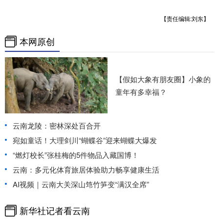
【责任编辑:刘东】
本网原创
【假如大象有朋友圈】小象的
童年有多幸福？
云南龙陵：密林深处百合开
宛如童话！大理剑川“蝴蝶谷”迎来蝴蝶大爆发
“燃灯校长”张桂梅的5件物品入藏国博！
云南：多元化体育旅居体验助力畅享健康生活
AI视频｜云南大关深山筇竹笋变“满汉全席”
新华社记者看云南