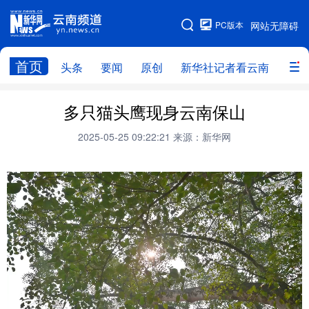
PC版本
网站无障碍
网站地图
首页
头条
要闻
原创
新华社记者看云南
政务
头条
云南要闻
本网原创
多只猫头鹰现身云南保山
新华社记者看云南
政务
人事
2025-05-25 09:22:21
来源：新华网
廉政
云南省领导报道集
旅游
教育
州市
社会
图片
经济
服务
云南故事
云南青年说
趣看文物