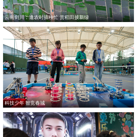
云南剑川：逢农时插秧忙 赏稻田披新绿
科技少年 智竞春城