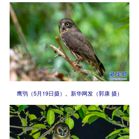
鹰鸮（5月19日摄）。新华网发（郭康 摄）