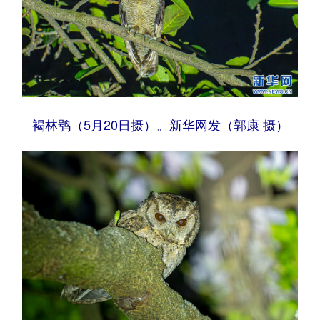
褐林鸮（5月20日摄）。新华网发（郭康 摄）