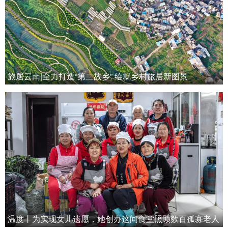
旅居云南|全力打造“第二故乡” 绘就乡村旅居新图景
温度丨为实现女儿遗愿，她创办这间食堂照顾数百孤寡老人