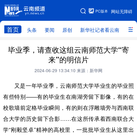
PC版本
网站无障碍
网站地图
首页
头条
要闻
原创
新华社记者看云南
政务
头条
云南要闻
本网原创
毕业季，请查收这组云南师范大学“寄
来”的明信片
新华社记者看云南
政务
人事
2024-06-29 13:34:10
来源：新华网
廉政
云南省领导报道集
旅游
又是一年毕业季，云南师范大学毕业生的毕业照
教育
州市
社会
图片
有些特别——有的毕业生在南湖旁留下影像，有的在
校歌墙前定格毕业瞬间，有的则在浮雕墙旁与西南联
经济
服务
云南故事
合大学的历史留下合影……在这所传承着西南联合大
云南青年说
趣看文物
学“刚毅坚卓”精神的高校里，一批批毕业生从这里出