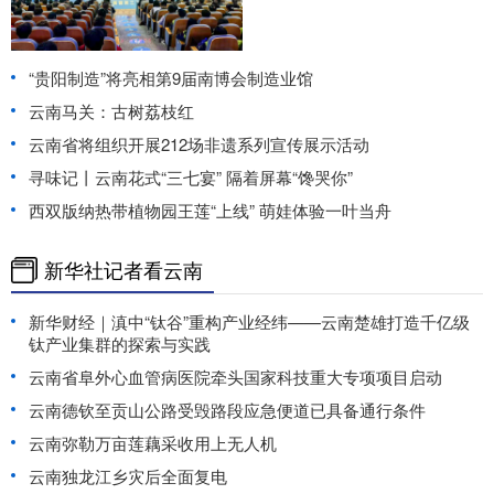
“贵阳制造”将亮相第9届南博会制造业馆
云南马关：古树荔枝红
云南省将组织开展212场非遗系列宣传展示活动
寻味记丨云南花式“三七宴” 隔着屏幕“馋哭你”
西双版纳热带植物园王莲“上线” 萌娃体验一叶当舟
新华社记者看云南
新华财经｜滇中“钛谷”重构产业经纬——云南楚雄打造千亿级
钛产业集群的探索与实践
云南省阜外心血管病医院牵头国家科技重大专项项目启动
云南德钦至贡山公路受毁路段应急便道已具备通行条件
云南弥勒万亩莲藕采收用上无人机
云南独龙江乡灾后全面复电