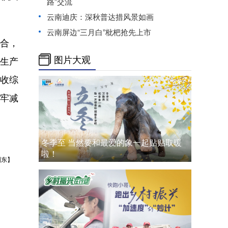
路”交流
云南迪庆：深秋普达措风景如画
云南屏边“三月白”枇杷抢先上市
合，
图片大观
生产
收综
树牢减
冬季至 当然要和最爱的象一起贴贴取暖
啦！
刘东】