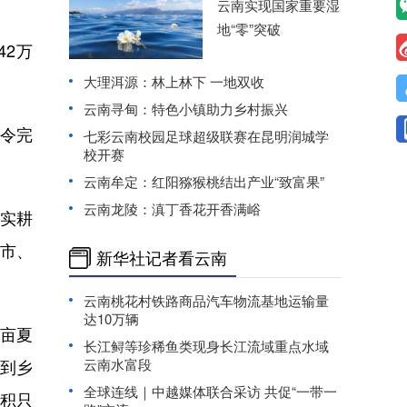
云南实现国家重要湿
地“零”突破
42万
大理洱源：林上林下 一地双收
云南寻甸：特色小镇助力乡村振兴
节令完
七彩云南校园足球超级联赛在昆明润城学
校开赛
云南牟定：红阳猕猴桃结出产业“致富果”
云南龙陵：滇丁香花开香满峪
实耕
市、
新华社记者看云南
云南桃花村铁路商品汽车物流基地运输量
达10万辆
万亩夏
长江鲟等珍稀鱼类现身长江流域重点水域
云南水富段
、到乡
全球连线｜中越媒体联合采访 共促“一带一
面积只