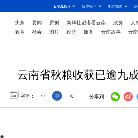
ENGLISH
新华报刊
地方频道
承
头条
要闻
原创
新华社记者看云南
政务
人
教育
社会
图片
经济
服务
云南故事
云南
云南省秋粮收获已逾九
字体：
小
中
大
分享到：
进